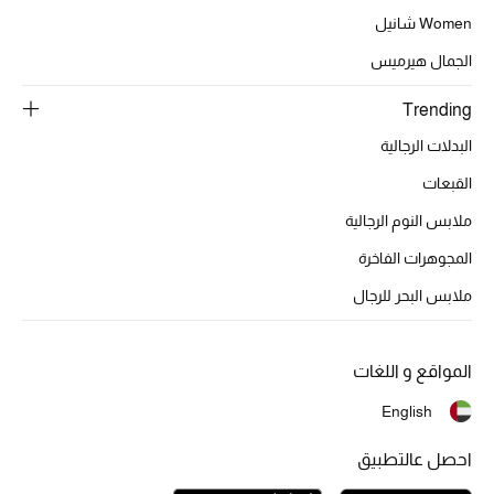
عرض جميع المنتجات
Women شانيل
خصومات
الجمال هيرميس
ما وصلنا حديثاً
Trending
البدلات الرجالية
الموسم الجديد
القبعات
ركن أناقة المنتجعات
ملابس النوم الرجالية
المجوهرات الفاخرة
حصريًا عبر الإنترنت
ملابس البحر للرجال
جميع إصدارتنا النسائية
المواقع و اللغات
تشكيلة المناسبات للنساء
English
الحب للمحلي
احصل عالتطبيق
الملابس الرياضية النسائية