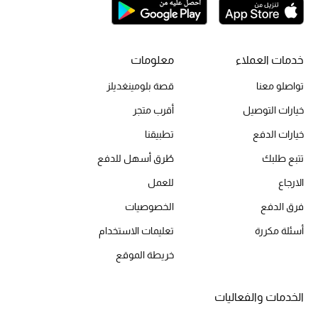
تشكيلة الأعراس
حقائب وأحذية متطابقة
خدمات العملاء
معلومات
تواصلو معنا
قصة بلومينغديلز
هدايا للنساء
خيارات التوصيل
أقرب متجر
ركن الفخامة
خيارات الدفع
تطبيقنا
تتبع طلبك
طُرق أسهل للدفع
جميع الملابس النسائية
الارجاع
للعمل
جميع الأحذية النسائية
فرق الدفع
الخصوصيات
جميع الحقائب النسائية
أسئلة مكررة
تعليمات الاستخدام
خريطة الموقع
جميع الإكسسورات النسائية
الخدمات والفعاليات