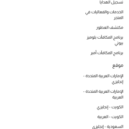
تسجيل الهدايا
موضة نسائية
تسوقوا للنساء
الخدمات والفعاليات في
المتجر
مكتشف العطور
الحقائب
برنامج المكافآت بلوميز
بيوتي
الموسم الجديد
برنامج المكافآت أمبر
الحقائب النسائية
موقع
دليل ملتزمات الحقائب
الإمارات العربية المتحدة -
إنجليزي
حقائب رجالية
الإمارات العربية المتحدة -
العربية
حقائب الأطفال
الكويت - إنجليزي
الكويت - العربية
أبرز المصممين
السعودية - إنجليزي