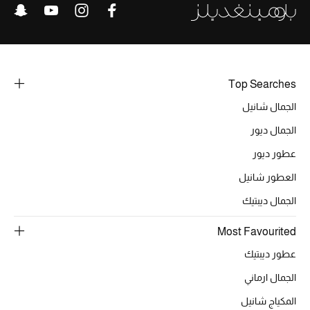
الرجال
الجمال
الأطفال
Top Searches
الجمال شانيل
مستلزمات المنزل
الجمال ديور
المجوهرات
عطور ديور
العطور شانيل
الجمال ديبتيك
جديد لدينا
نسوقوا أحدث ما وصلنا
Most Favourited
عطور ديبتيك
النساء
الجمال ارماني
المكياج شانيل