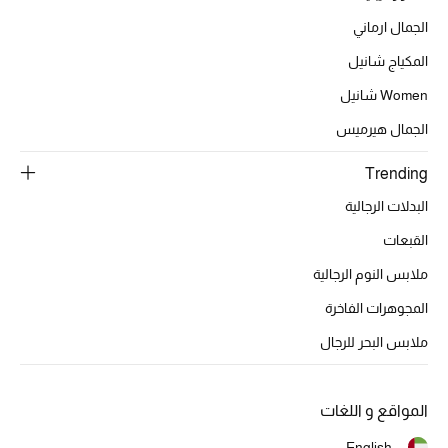
موضة نسائية
الجمال ارماني
تسوقوا للنساء
المكياج شانيل
Women شانيل
الحقائب
الجمال هيرميس
الموسم الجديد
Trending
البدلات الرجالية
الحقائب النسائية
القبعات
دليل ملتزمات الحقائب
ملابس النوم الرجالية
المجوهرات الفاخرة
حقائب رجالية
ملابس البحر للرجال
حقائب الأطفال
أبرز المصممين
المواقع و اللغات
English