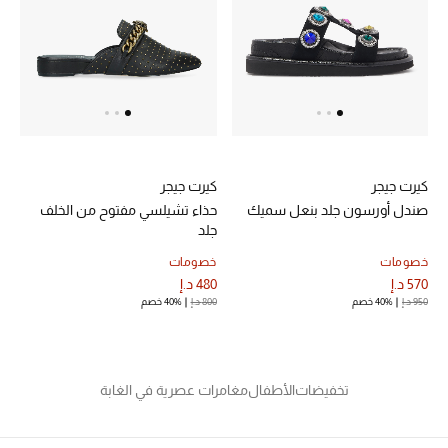
عرض جميع المنتجات
خصومات
ما وصلنا حديثاً
الموسم الجديد
كيرت جيجر
كيرت جيجر
ركن أناقة المنتجعات
صندل أورسون جلد بنعل سميك
حذاء تشيلسي مفتوح من الخلف
جلد
حصريًا عبر الإنترنت
خصومات
خصومات
570 د.إ
480 د.إ
جميع إصدارتنا النسائية
950 د.إ
40% خصم
800 د.إ
40% خصم
تشكيلة المناسبات للنساء
الحب للمحلي
تخفيضات
الأطفال
مغامرات عصرية في الغابة
الملابس الرياضية النسائية