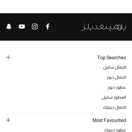
تشكيلة الأعراس
حقائب وأحذية متطابقة
هدايا للنساء
ركن الفخامة
Top Searches
جميع الملابس النسائية
الجمال شانيل
الجمال ديور
جميع الأحذية النسائية
عطور ديور
جميع الحقائب النسائية
العطور شانيل
الجمال ديبتيك
جميع الإكسسورات النسائية
Most Favourited
عطور ديبتيك