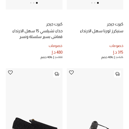
خصم حتى 70%
كيرت جيجر
كيرت جيجر
تسوقوا الآن
سنيكرز لورنا سهل الارتداء
حذاء تشيلسي 15 سهل الارتداء
قماش بسير سلسلة ونسر
ما وصلنا حديثاً
خصومات
خصومات
315 د.إ
480 د.إ
525 د.إ
40% خصم
800 د.إ
40% خصم
ما وصلنا حديثاً
الموسم الجديد
النساء
الحقائب النسائية
أحذية النسائية