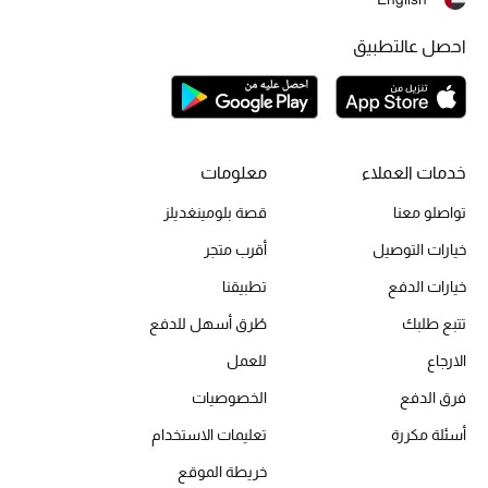
احصل عالتطبيق
أبرز الحقائب
تسوقوا الحقائب
الأحذية
خدمات العملاء
معلومات
تواصلو معنا
قصة بلومينغديلز
الموسم الجديد
خيارات التوصيل
أقرب متجر
أحذية النسائية
خيارات الدفع
تطبيقنا
تشكيلة الأحذية
تتبع طلبك
طُرق أسهل للدفع
الارجاع
للعمل
الأحذية الرجالية
فرق الدفع
الخصوصيات
أحذية للأطفال
أسئلة مكررة
تعليمات الاستخدام
خريطة الموقع
أبرز المصممين