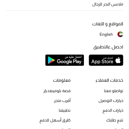
أبرز الحقائب
ملابس البحر للرجال
تسوقوا الحقائب
المواقع و اللغات
الأحذية
English
الموسم الجديد
احصل عالتطبيق
أحذية النسائية
تشكيلة الأحذية
خدمات العملاء
معلومات
الأحذية الرجالية
تواصلو معنا
قصة بلومينغديلز
أحذية للأطفال
خيارات التوصيل
أقرب متجر
خيارات الدفع
تطبيقنا
أبرز المصممين
تتبع طلبك
طُرق أسهل للدفع