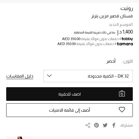
روتيت
فستان قصير مزين بترتر
خصم حتى 70%
تسوقوا الآن
الموسم الجديد
1,400 د.إ
بما في ذلك ضريبة القيمة المضافة
4 دفعات بدون فوائد بقيمة
AED 350.00
4 دفعات بدون فوائد بقيمة
AED 350.00
ما وصلنا حديثاً
اللون:
أخضر
ما وصلنا حديثاً
DK 32 – الكمية محدودة
دليل المقاسات
الموسم الجديد
اضف للحقيبة
النساء
الحقائب النسائية
أضف إلى قائمة الامنيات
أحذية النسائية
مشاركة
مشاركة