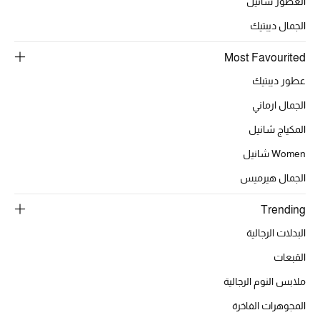
العطور شانيل
الجمال ديبتيك
الحقائب
Most Favourited
عطور ديبتيك
الموسم الجديد
الجمال ارماني
الحقائب النسائية
المكياج شانيل
Women شانيل
دليل ملتزمات الحقائب
الجمال هيرميس
حقائب رجالية
Trending
حقائب الأطفال
البدلات الرجالية
القبعات
أبرز المصممين
ملابس النوم الرجالية
المجوهرات الفاخرة