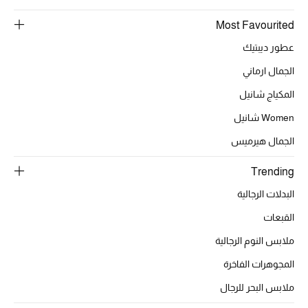
Most Favourited
الحقائب
عطور ديبتيك
الجمال ارماني
الموسم الجديد
المكياج شانيل
Women شانيل
الحقائب النسائية
الجمال هيرميس
دليل ملتزمات الحقائب
Trending
حقائب رجالية
البدلات الرجالية
القبعات
حقائب الأطفال
ملابس النوم الرجالية
أبرز المصممين
المجوهرات الفاخرة
ملابس البحر للرجال