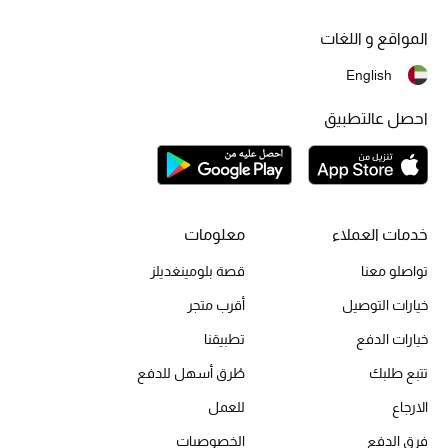
أبرز الحقائب
تسوقوا الحقائب
المواقع و اللغات
English
الأحذية
احصل عالتطبيق
الموسم الجديد
أحذية النسائية
خدمات العملاء
معلومات
تشكيلة الأحذية
تواصلو معنا
قصة بلومينغديلز
الأحذية الرجالية
خيارات التوصيل
أقرب متجر
خيارات الدفع
تطبيقنا
أحذية للأطفال
تتبع طلبك
طُرق أسهل للدفع
أبرز المصممين
الارجاع
للعمل
فرق الدفع
الخصوصيات