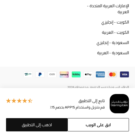
المكياج
الإمارات العربية المتحدة -
العربية
العناية بالبشرة
الكويت - إنجليزي
الكويت - العربية
مستحضرات العناية
السعودية - إنجليزي
مستحضرات الاستحمام والعناية بالجسم
السعودية - العربية
العناية بالشعر
الصحة والعافية
الطاير إنسغنيا جميع الحقوق محفوظة 2026
هدايا
تابع إلى التطبيق
مجموعة الجمال
قم بتنزيل واستخدام APP15 بخصم 15٪
الجمال في بلوميز
ابق على الويب
اذهب إلى التطبيق