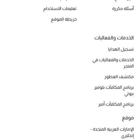
أحذية مختارة
أسئلة مكررة
تعليمات الاستخدام
تسوقوا الأحذية
خريطة الموقع
الجمال
الخدمات والفعاليات
تسجيل الهدايا
خصومات
الخدمات والفعاليات في
المتجر
جميع مستحضرات الجمال
مكتشف العطور
الجديد في عالم الجمال
برنامج المكافآت بلوميز
بيوتي
الأكثر مبيعاً
برنامج المكافآت أمبر
العطور
موقع
الإمارات العربية المتحدة -
مكتشف العطور
إنجليزي