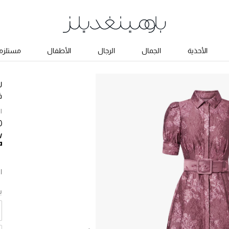
الأحذية
الجمال
الرجال
الأطفال
مستلزما
ر
ف
ا
50
ا
ب