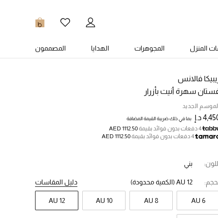
0
ت المنزل
المجوهرات
الهدايا
المصممون
يبيكا فالانس
ستان سهرة أنيت بأزرار
لموسم الجديد
4,4 د.إ
بما في ذلك ضريبة القيمة المضافة
4 دفعات بدون فوائد بقيمة
AED 1112.50
4 دفعات بدون فوائد بقيمة
AED 1112.50
للون:
بني
حجم:
AU 12
(الكمية محدودة)
دليل المقاسات
AU 12
AU 10
AU 8
AU 6