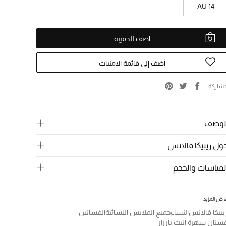
AU 14
اضف للحقيبة
أضف إلى قائمة الامنيات
شاركة
لوصف
ول ريبيكا فالانس
لقياسات والحجم
رض المزيد
يبيكا فالانس
النساء
جميع الملابس النسائية
الفساتين
ستان سهرة أنيت بأزرار