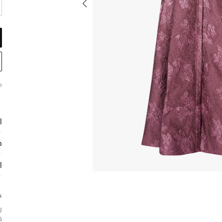
م
ا
ح
ا
ع
ر
ف