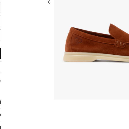
م
ا
ح
ا