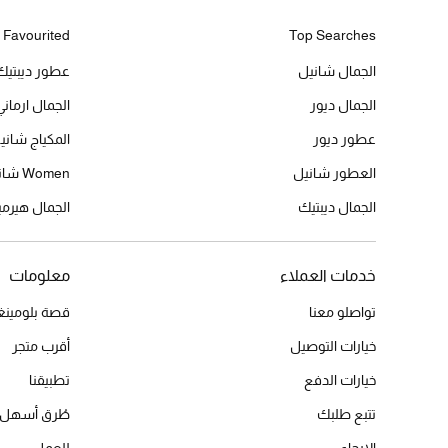
 Favourited
Top Searches
الجمال شانيل
عطور ديبتيك
الجمال ديور
الجمال ارماني
عطور ديور
المكياج شاني
العطور شانيل
Women شانيل
الجمال ديبتيك
الجمال هير
خدمات العملاء
معلومات
تواصلو معنا
قصة بلومينغد
خيارات التوصيل
أقرب متجر
خيارات الدفع
تطبيقنا
تتبع طلبك
طُرق أسهل 