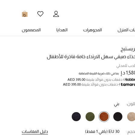
0
ت المنزل
المجوهرات
الهدايا
المصممون
ريستيج
ذاء صيفي سهل الارتداء خامة فاخرة للأطفال
لحب للمحلي
1,5 د.إ
بما في ذلك ضريبة القيمة المضافة
4 دفعات بدون فوائد بقيمة
AED 395.00
4 دفعات بدون فوائد بقيمة
AED 395.00
للون:
بني
حجم:
EU 30
(باقي 1 فقط)
دليل المقاسات