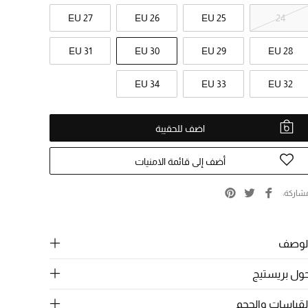
EU 27
EU 26
EU 25
24
EU 31
EU 30
EU 29
EU 28
EU 34
EU 33
EU 32
اضف للحقيبة
أضف إلى قائمة الامنيات
شاركة
لوصف
ول بريستيج
لقياسات والحجم