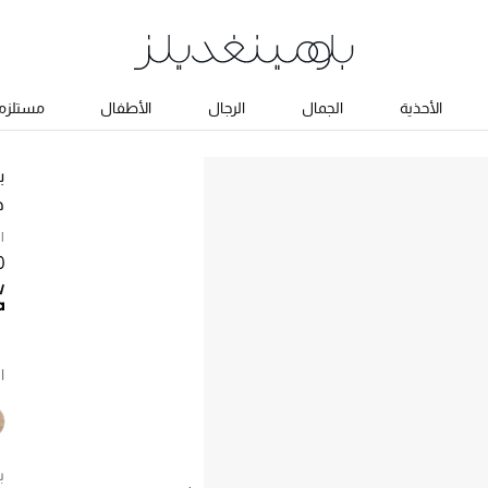
الأحذية
الجمال
الرجال
الأطفال
مستلزما
ب
ح
ا
80
ا
ب