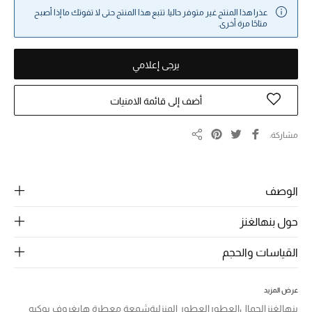
عذرا هذا المنتج غير متوفر حاليا. تتبع هذا المنتج حتى لا تفوتك ما إذا أصبح
خصومات
متاحًا مرة أخرى.
ما وصلنا حديثاً
يرجى إعلامي
الموسم الجديد
أضف إلى قائمة الامنيات
ركن أناقة المنتجعات
مشاركة
مشاركة
حصريًا عبر الإنترنت
جميع إصدارتنا النسائية
الوصف
تشكيلة المناسبات للنساء
حول بنهالغنز
الحب للمحلي
القياسات والحجم
الملابس الرياضية النسائية
عرض المزيد
بنهالغنز
الجمال
العطور
العطور المنزلية
شمعة معطرة هايغروف بوكيه