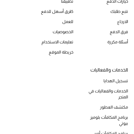
خيارات الدفع
تطبيقنا
المكياج
تتبع طلبك
طُرق أسهل للدفع
العناية بالبشرة
الارجاع
للعمل
فرق الدفع
الخصوصيات
مستحضرات العناية
أسئلة مكررة
تعليمات الاستخدام
مستحضرات الاستحمام والعناية بالجسم
خريطة الموقع
العناية بالشعر
الخدمات والفعاليات
الصحة والعافية
تسجيل الهدايا
الخدمات والفعاليات في
هدايا
المتجر
مجموعة الجمال
مكتشف العطور
برنامج المكافآت بلوميز
الجمال في بلوميز
بيوتي
برنامج المكافآت أمبر