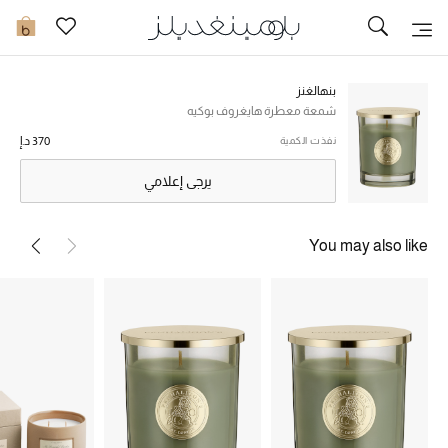
تخفيضات
0
مشاهدة الكل
بنهالغنز
شمعة معطرة هايغروف بوكيه
جديد في الخصومات
370 د.إ
نفذت الكمية
يرجى إعلامي
مزيد من التخفيضات
النساء
You may also like
الرجال
الجمال
الأطفال
مستلزمات المنزل