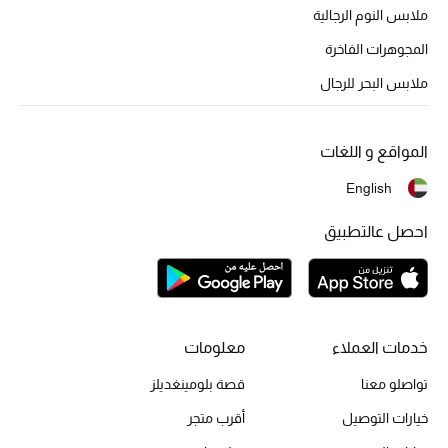
ملابس النوم الرجالية
أحذية مختارة
تسوقوا الأحذية
المجوهرات الفاخرة
ملابس البحر للرجال
الجمال
المواقع و اللغات
خصومات
English
جميع مستحضرات الجمال
احصل عالتطبيق
الجديد في عالم الجمال
الأكثر مبيعاً
خدمات العملاء
معلومات
العطور
تواصلو معنا
قصة بلومينغديلز
مكتشف العطور
خيارات التوصيل
أقرب متجر