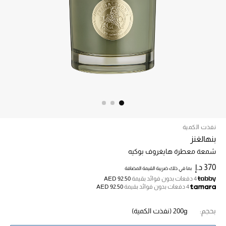
الرجال
الجمال
الأطفال
مستلزمات المنزل
المجوهرات
نفذت الكمية
جديد لدينا
بنهالغنز
نسوقوا أحدث ما وصلنا
شمعة معطرة هايغروف بوكيه
370 د.إ
بما في ذلك ضريبة القيمة المضافة
4 دفعات بدون فوائد بقيمة
AED 92.50
النساء
4 دفعات بدون فوائد بقيمة
AED 92.50
بحجم:
200g
(نفذت الكمية)
عرض جميع المنتجات