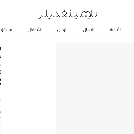
الأحذية
الجمال
الرجال
الأطفال
مستلزما
ا
س
ا
00
ا
ب