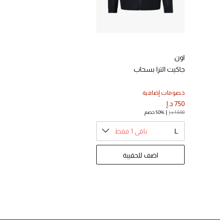
اون
جاكيت الترا بسحاب
خصومات إضافية
750 د.إ
1,500 د.إ
50% خصم
L
باقي 1 فقط
اضف للحقيبة