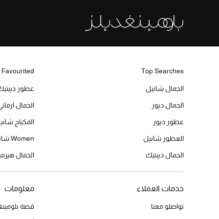
 Favourited
Top Searches
الجمال شانيل
عطور ديبتيك
الجمال ديور
الجمال ارماني
عطور ديور
المكياج شاني
العطور شانيل
Women شانيل
الجمال ديبتيك
الجمال هير
خدمات العملاء
معلومات
تواصلو معنا
قصة بلومينغد