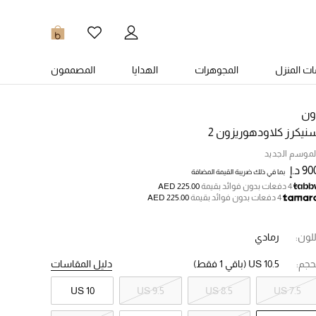
0
ت المنزل
المجوهرات
الهدايا
المصممون
ون
نيكرز كلاودهوريزون 2
لموسم الجديد
9 د.إ
بما في ذلك ضريبة القيمة المضافة
4 دفعات بدون فوائد بقيمة
AED 225.00
4 دفعات بدون فوائد بقيمة
AED 225.00
للون:
رمادي
حجم:
US 10.5
(باقي 1 فقط)
دليل المقاسات
US 10
US 9.5
US 8.5
US 7.5