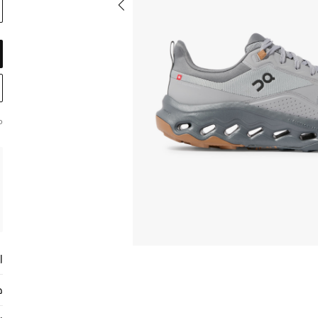
م
ا
ح