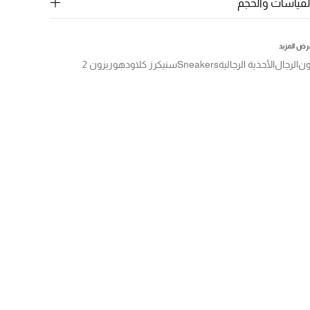
لقياسات والحجم
رض المزيد
ون
الرجال
الأحذية الرجالية
Sneakers
سنيكرز كلاودهوريزون 2