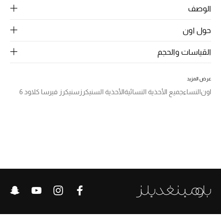
الرجال
الوصف
الجمال
حول اون
الأطفال
القياسات والحجم
مستلزمات المنزل
عرض المزيد
اون
النساء
جميع الأحذية النسائية
الأحذية السنيكرز
سنيكرز فيرسا كلاود 6
المجوهرات
جديد لدينا
نسوقوا أحدث ما وصلنا
النساء
عرض جميع المنتجات