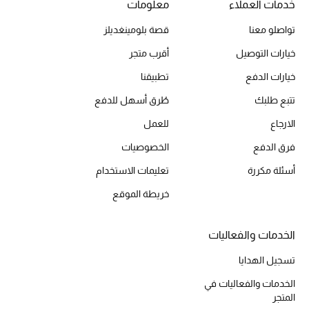
خدمات العملاء
معلومات
تواصلو معنا
قصة بلومينغديلز
الحقائب
خيارات التوصيل
أقرب متجر
خيارات الدفع
تطبيقنا
الموسم الجديد
تتبع طلبك
طُرق أسهل للدفع
الحقائب النسائية
الارجاع
للعمل
فرق الدفع
الخصوصيات
دليل ملتزمات الحقائب
أسئلة مكررة
تعليمات الاستخدام
حقائب رجالية
خريطة الموقع
حقائب الأطفال
الخدمات والفعاليات
أبرز المصممين
تسجيل الهدايا
الخدمات والفعاليات في
المتجر