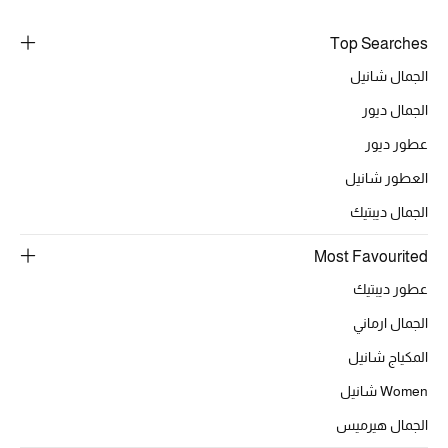
خصومات
Top Searches
ما وصلنا حديثاً
الجمال شانيل
الجمال ديور
الموسم الجديد
عطور ديور
ركن أناقة المنتجعات
العطور شانيل
الجمال ديبتيك
حصريًا عبر الإنترنت
Most Favourited
جميع إصدارتنا النسائية
عطور ديبتيك
تشكيلة المناسبات للنساء
الجمال ارماني
المكياج شانيل
الحب للمحلي
Women شانيل
الملابس الرياضية النسائية
الجمال هيرميس