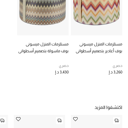
خصومات
ما وصلنا حديثاً
الموسم الجديد
مستلزمات المنزل ميسوني
مستلزمات المنزل ميسوني
ركن أناقة المنتجعات
بوف أغادير بتصميم أسطواني
بوف ماسولة بتصميم أسطواني
حصريًا عبر الإنترنت
حصري
حصري
3,260 د.إ
3,430 د.إ
جميع إصدارتنا النسائية
تشكيلة المناسبات للنساء
الحب للمحلي
اكتشفوا المزيد
الملابس الرياضية النسائية