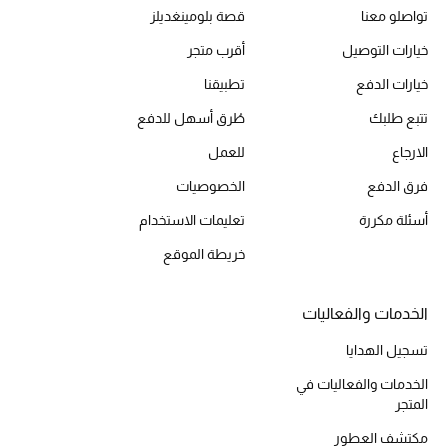
تواصلو معنا
قصة بلومينغديلز
المكياج
خيارات التوصيل
أقرب متجر
العناية بالبشرة
خيارات الدفع
تطبيقنا
مستحضرات العناية
تتبع طلبك
طُرق أسهل للدفع
الارجاع
للعمل
مستحضرات الاستحمام والعناية بالجسم
فرق الدفع
الخصوصيات
العناية بالشعر
أسئلة مكررة
تعليمات الاستخدام
خريطة الموقع
الصحة والعافية
هدايا
الخدمات والفعاليات
تسجيل الهدايا
مجموعة الجمال
الخدمات والفعاليات في
الجمال في بلوميز
المتجر
مكتشف العطور