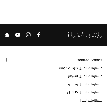
الحقائب
الموسم الجديد
الحقائب النسائية
دليل ملتزمات الحقائب
Related Brands
حقائب رجالية
مستلزمات المنزل ذا وايت كومباني
مستلزمات المنزل ايشولتز
حقائب الأطفال
مستلزمات المنزل ويدجوود
أبرز المصممين
مستلزمات المنزل كاراكول
مستلزمات المنزل