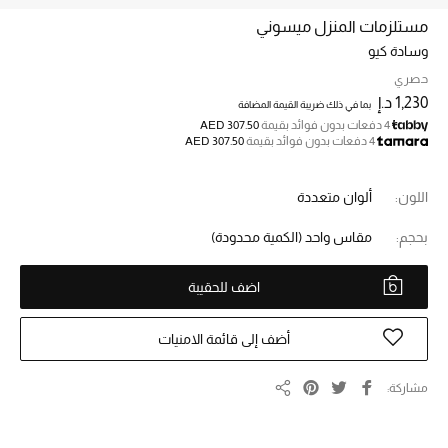
مستلزمات المنزل ميسوني
وسادة كيو
خصم حتى 70%
تسوقوا الآن
حصري
1,230 د.إ
بما في ذلك ضريبة القيمة المضافة
4 دفعات بدون فوائد بقيمة
AED 307.50
4 دفعات بدون فوائد بقيمة
AED 307.50
ما وصلنا حديثاً
اللون:
ألوان متعددة
ما وصلنا حديثاً
بحجم:
مقاس واحد
(الكمية محدودة)
الموسم الجديد
اضف للحقيبة
النساء
أضف إلى قائمة الامنيات
الحقائب النسائية
مشاركة
أحذية النسائية
مشاركة