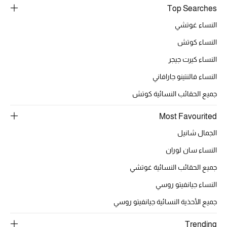
أبرز الحقائب
Top Searches
تسوقوا الحقائب
النساء غوتشي
النساء كوتش
الأحذية
النساء كيرت جيجر
النساء فالنتينو جارافاني
الموسم الجديد
جميع الحقائب النسائية كوتش
أحذية النسائية
Most Favourited
تشكيلة الأحذية
الجمال شانيل
النساء سان لوران
الأحذية الرجالية
جميع الحقائب النسائية غوتشي
أحذية للأطفال
النساء جيانفيتو روسي
أبرز المصممين
جميع الأحذية النسائية جيانفيتو روسي
Trending