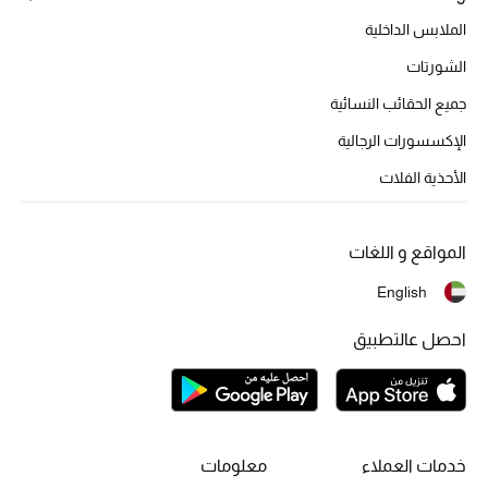
أحذية مختارة
الملابس الداخلية
تسوقوا الأحذية
الشورتات
جميع الحقائب النسائية
الجمال
الإكسسورات الرجالية
الأحذية الفلات
خصومات
جميع مستحضرات الجمال
المواقع و اللغات
English
الجديد في عالم الجمال
احصل عالتطبيق
الأكثر مبيعاً
العطور
مكتشف العطور
خدمات العملاء
معلومات