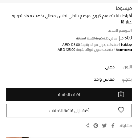
ميسوما
أقراط بايا بتصميم كروي مرصع بالحلي نحاس مطلي بذهب معاد تدويره
خصم حتى 70%
عيار 18
تسوقوا الآن
الموسم الجديد
500 د.إ
بما في ذلك ضريبة القيمة المضافة
4 دفعات بدون فوائد بقيمة
AED 125.00
ما وصلنا حديثاً
4 دفعات بدون فوائد بقيمة
AED 125.00
ما وصلنا حديثاً
اللون:
ذهبي
بحجم:
مقاس واحد
الموسم الجديد
النساء
اضف للحقيبة
الحقائب النسائية
أضف إلى قائمة الامنيات
أحذية النسائية
مشاركة
مشاركة