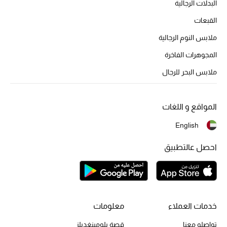
البدلات الرجالية
أحذية مختارة
القبعات
تسوقوا الأحذية
ملابس النوم الرجالية
المجوهرات الفاخرة
الجمال
ملابس البحر للرجال
خصومات
المواقع و اللغات
جميع مستحضرات الجمال
English
الجديد في عالم الجمال
احصل عالتطبيق
الأكثر مبيعاً
العطور
خدمات العملاء
معلومات
مكتشف العطور
تواصلو معنا
قصة بلومينغديلز