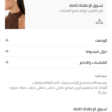
الرجال
تسوق الإطلالة كاملة
قم بالتمرير لرؤية جميع المنتجات
الجمال
الأطفال
مستلزمات المنزل
الوصف
المجوهرات
حول ميسوما
القياسات والحجم
جديد لدينا
نسوقوا أحدث ما وصلنا
عرض المزيد
ميسوما
النساء
جميع الإكسسورات النسائية
المجوهرات
أقراط بايا بتصميم كروي مرصع بالحلي نحاس مطلي بذهب معاد تدويره
النساء
عيار 18
عرض جميع المنتجات
تسوق الإطلالة كاملة