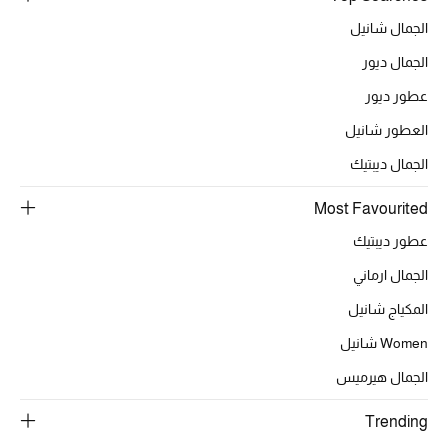
أبرز الحقائب
تسوقوا الحقائب
الجمال شانيل
الجمال ديور
الأحذية
عطور ديور
العطور شانيل
الموسم الجديد
الجمال ديبتيك
أحذية النسائية
Most Favourited
عطور ديبتيك
تشكيلة الأحذية
الجمال ارماني
الأحذية الرجالية
المكياج شانيل
Women شانيل
أحذية للأطفال
الجمال هيرميس
أبرز المصممين
Trending