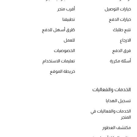
المكياج
خيارات التوصيل
أقرب متجر
خيارات الدفع
تطبيقنا
العناية بالبشرة
تتبع طلبك
طُرق أسهل للدفع
مستحضرات العناية
الارجاع
للعمل
مستحضرات الاستحمام والعناية بالجسم
فرق الدفع
الخصوصيات
أسئلة مكررة
تعليمات الاستخدام
العناية بالشعر
خريطة الموقع
الصحة والعافية
الخدمات والفعاليات
هدايا
تسجيل الهدايا
مجموعة الجمال
الخدمات والفعاليات في
المتجر
الجمال في بلوميز
مكتشف العطور