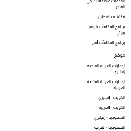
أبرز الحقائب
الخدمات والفعاليات في
تسوقوا الحقائب
المتجر
مكتشف العطور
برنامج المكافآت بلوميز
الأحذية
بيوتي
برنامج المكافآت أمبر
الموسم الجديد
موقع
أحذية النسائية
الإمارات العربية المتحدة -
إنجليزي
تشكيلة الأحذية
الإمارات العربية المتحدة -
الأحذية الرجالية
العربية
الكويت - إنجليزي
أحذية للأطفال
الكويت - العربية
أبرز المصممين
السعودية - إنجليزي
السعودية - العربية