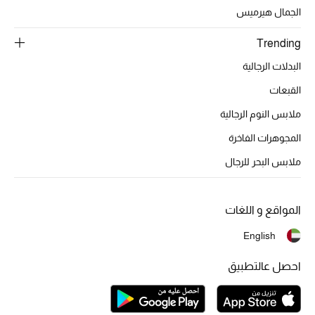
تشكيلة الأعراس
الجمال هيرميس
حقائب وأحذية متطابقة
Trending
البدلات الرجالية
هدايا للنساء
القبعات
ركن الفخامة
ملابس النوم الرجالية
المجوهرات الفاخرة
جميع الملابس النسائية
ملابس البحر للرجال
جميع الأحذية النسائية
جميع الحقائب النسائية
المواقع و اللغات
English
جميع الإكسسورات النسائية
احصل عالتطبيق
موضة نسائية
تسوقوا للنساء