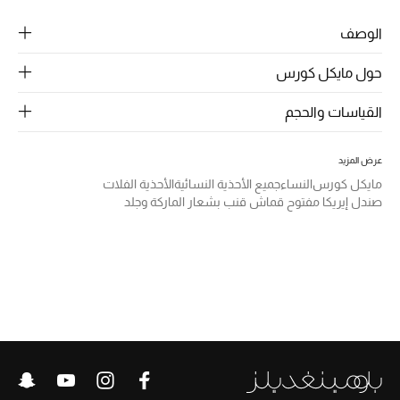
الرجال
الوصف
الجمال
حول مايكل كورس
الأطفال
القياسات والحجم
مستلزمات المنزل
عرض المزيد
المجوهرات
مايكل كورس
النساء
جميع الأحذية النسائية
الأحذية الفلات
صندل إيريكا مفتوح قماش قنب بشعار الماركة وجلد
جديد لدينا
نسوقوا أحدث ما وصلنا
النساء
عرض جميع المنتجات