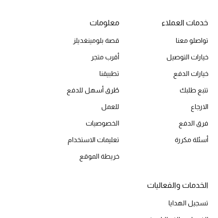
خدمات العملاء
معلومات
الحقائب
تواصلو معنا
قصة بلومينغديلز
خيارات التوصيل
أقرب متجر
الموسم الجديد
خيارات الدفع
تطبيقنا
الحقائب النسائية
تتبع طلبك
طُرق أسهل للدفع
الارجاع
للعمل
دليل ملتزمات الحقائب
فرق الدفع
الخصوصيات
حقائب رجالية
أسئلة مكررة
تعليمات الاستخدام
خريطة الموقع
حقائب الأطفال
أبرز المصممين
الخدمات والفعاليات
تسجيل الهدايا