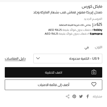
مايكل كورس
صندل إيريكا مفتوح قماش قنب بشعار الماركة وجلد
خصم حتى 70%
تسوقوا الآن
الموسم الجديد
625 د.إ
بما في ذلك ضريبة القيمة المضافة
4 دفعات بدون فوائد بقيمة
AED 156.25
4 دفعات بدون فوائد بقيمة
AED 156.25
ما وصلنا حديثاً
اللون:
بني
ما وصلنا حديثاً
US 9 – الكمية محدودة
دليل المقاسات
الموسم الجديد
اضف للحقيبة
النساء
الحقائب النسائية
أضف إلى قائمة الامنيات
أحذية النسائية
مشاركة
مشاركة