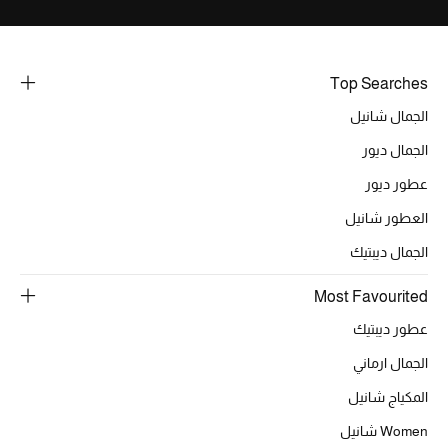
خصومات
ما وصلنا حديثاً
Top Searches
الجمال شانيل
الموسم الجديد
الجمال ديور
ركن أناقة المنتجعات
عطور ديور
حصريًا عبر الإنترنت
العطور شانيل
الجمال ديبتيك
جميع إصدارتنا النسائية
Most Favourited
تشكيلة المناسبات للنساء
عطور ديبتيك
الحب للمحلي
الجمال ارماني
المكياج شانيل
الملابس الرياضية النسائية
Women شانيل