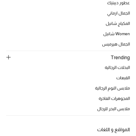
عطور ديبتيك
الجمال ارماني
أبرز الحقائب
تسوقوا الحقائب
المكياج شانيل
Women شانيل
الأحذية
الجمال هيرميس
Trending
الموسم الجديد
البدلات الرجالية
أحذية النسائية
القبعات
ملابس النوم الرجالية
تشكيلة الأحذية
المجوهرات الفاخرة
الأحذية الرجالية
ملابس البحر للرجال
أحذية للأطفال
المواقع و اللغات
أبرز المصممين