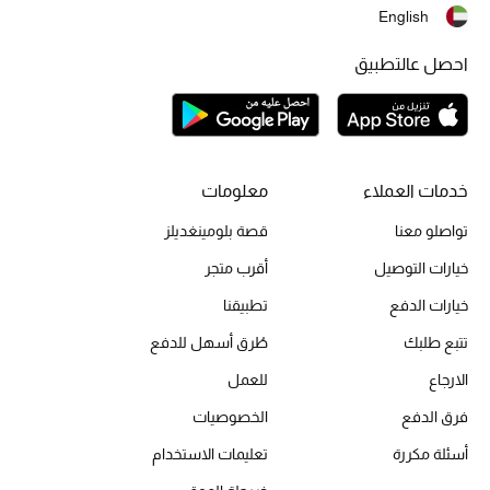
English
احصل عالتطبيق
أحذية مختارة
تسوقوا الأحذية
خدمات العملاء
معلومات
الجمال
تواصلو معنا
قصة بلومينغديلز
خصومات
خيارات التوصيل
أقرب متجر
خيارات الدفع
تطبيقنا
جميع مستحضرات الجمال
تتبع طلبك
طُرق أسهل للدفع
الجديد في عالم الجمال
الارجاع
للعمل
فرق الدفع
الخصوصيات
الأكثر مبيعاً
أسئلة مكررة
تعليمات الاستخدام
العطور