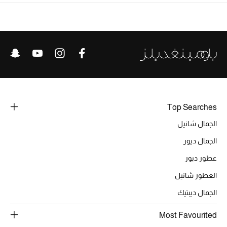
موضة نسائية
تسوقوا للنساء
الحقائب
الموسم الجديد
Top Searches
الحقائب النسائية
الجمال شانيل
دليل ملتزمات الحقائب
الجمال ديور
حقائب رجالية
عطور ديور
العطور شانيل
حقائب الأطفال
الجمال ديبتيك
أبرز المصممين
Most Favourited