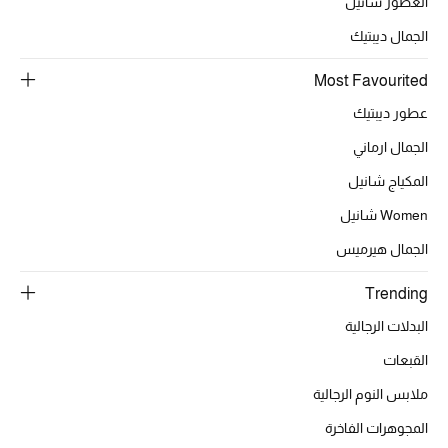
العطور شانيل
الجمال ديبتيك
الحقائب
Most Favourited
عطور ديبتيك
الموسم الجديد
الجمال ارماني
الحقائب النسائية
المكياج شانيل
Women شانيل
دليل ملتزمات الحقائب
الجمال هيرميس
حقائب رجالية
Trending
حقائب الأطفال
البدلات الرجالية
القبعات
أبرز المصممين
ملابس النوم الرجالية
المجوهرات الفاخرة