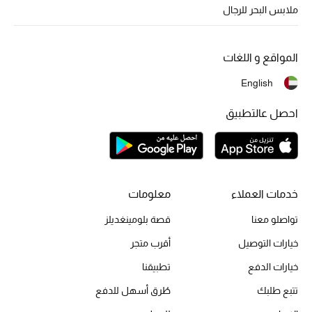
أبرز الحقائب
ملابس البحر للرجال
تسوقوا الحقائب
المواقع و اللغات
الأحذية
English
الموسم الجديد
احصل عالتطبيق
أحذية النسائية
تشكيلة الأحذية
خدمات العملاء
معلومات
الأحذية الرجالية
تواصلو معنا
قصة بلومينغديلز
أحذية للأطفال
خيارات التوصيل
أقرب متجر
خيارات الدفع
تطبيقنا
أبرز المصممين
تتبع طلبك
طُرق أسهل للدفع