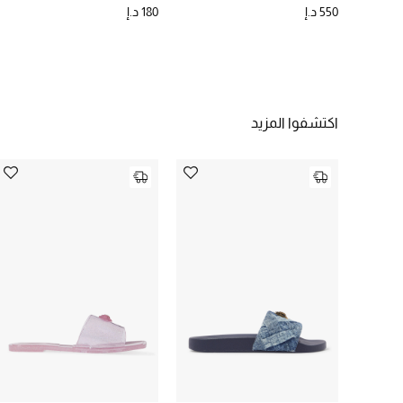
550 د.إ
180 د.إ
اكتشفوا المزيد