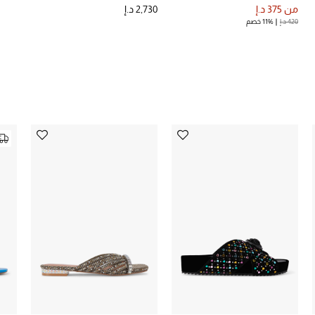
من
375 د.إ
2,730 د.إ
420 د.إ
11% خصم