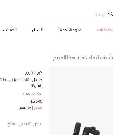
تخفيضات
ما وصلنا حديثاً
النساء
الحقائب
نأسف لنفاذ كمية هذا المنتج
كيرت جيجر
صندل بفتحات مزين بحلية
الماركة
نفذت الكمية
540 د.إ
900 د.إ
40% خصم
عرض تفاصيل المنتج