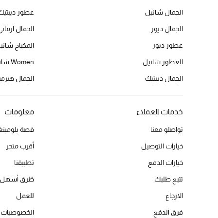
الجمال شانيل
عطور ديبتيك
الجمال ديور
الجمال ارماني
عطور ديور
المكياج شاني
العطور شانيل
Women شانيل
الجمال ديبتيك
الجمال هير
خدمات العملاء
معلومات
تواصلو معنا
قصة بلومينغد
خيارات التوصيل
أقرب متجر
خيارات الدفع
تطبيقنا
تتبع طلبك
طُرق أسهل 
الارجاع
للعمل
فرق الدفع
الخصوصيات