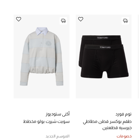
توم فورد
أكني ستوديوز
طقم بوكسر قطن مطاطي
سويت شيرت بولو مخطط
جيرسيه قطعتين
خصومات
الموسم الجديد