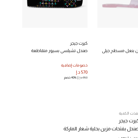
كيرت جيجر
كيرت جي
ن بنعل مسطح جيلي
صندل تشيلسي بسيور متقاطعة
حذاء مف
بكريست
خصومات إضافية
الموسم 
570 د.إ
925 د.إ
950 د.إ
40% خصم
فذت الكمية
يرت جيجر
ندل بفتحات مزين بحلية شعار الماركة