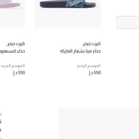
كيرت جيجر
كيرت جيجر
حذاء مينا بشعار الماركة
حذاء كنسنغتو
الموسم الجديد
الموسم الجديد
550 د.إ
550 د.إ
ن
ك
ص