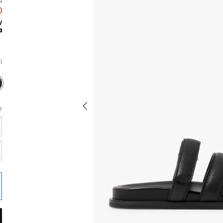
00
40
ا
ب