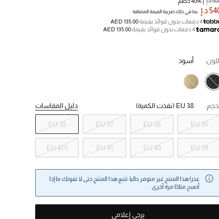
9 د.إ
40% خصم
5 د.إ
بما في ذلك ضريبة القيمة المضافة
4 دفعات بدون فوائد بقيمة
AED 135.00
4 دفعات بدون فوائد بقيمة
AED 135.00
للون:
أسود
حجم:
EU 38
(نفذت الكمية)
دليل المقاسات
EU 38
EU 37
EU 36
EU 35
EU 41.5
EU 41
EU 40
EU 39
عذرا هذا المنتج غير متوفر حاليا. تتبع هذا المنتج حتى لا تفوتك ما إذا
أصبح متاحًا مرة أخرى.
يرجى إعلامي