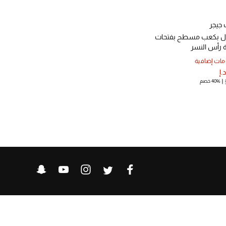
 جيجر
 بكعب مسطح بفتحات
ة رأس النسر
ات إضافية
40% خصم