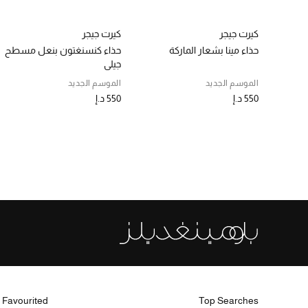
كيرت جيجر
كيرت جيجر
حذاء مينا بشعار الماركة
حذاء كنسنغتون بنعل مسطح
جيلي
الموسم الجديد
الموسم الجديد
550 د.إ
550 د.إ
 Favourited
Top Searches