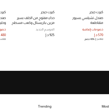
كيرت جيجر
كيرت جيجر
كيرت
صندل تشيلسي بسيور
حذاء مفتوح من الخلف بسير
صندل
متقاطعة
مزين بكريستال وكعب مسطح
وحلي
خصومات إضافية
الموسم الجديد
خصوم
570 د.إ
925 د.إ
480 د.إ
950 د.إ
40% خصم
800 د.إ
Trending
Most