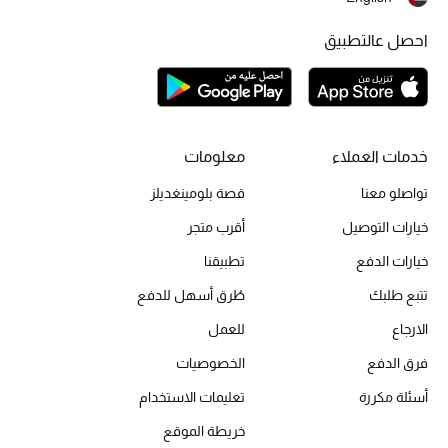
احصل عالتطبيق
الحقائب
الموسم الجديد
خدمات العملاء
معلومات
الحقائب النسائية
تواصلو معنا
قصة بلومينغديلز
دليل ملتزمات الحقائب
خيارات التوصيل
أقرب متجر
خيارات الدفع
تطبيقنا
حقائب رجالية
تتبع طلبك
طُرق أسهل للدفع
حقائب الأطفال
الارجاع
للعمل
فرق الدفع
الخصوصيات
أبرز المصممين
أسئلة مكررة
تعليمات الاستخدام
خريطة الموقع