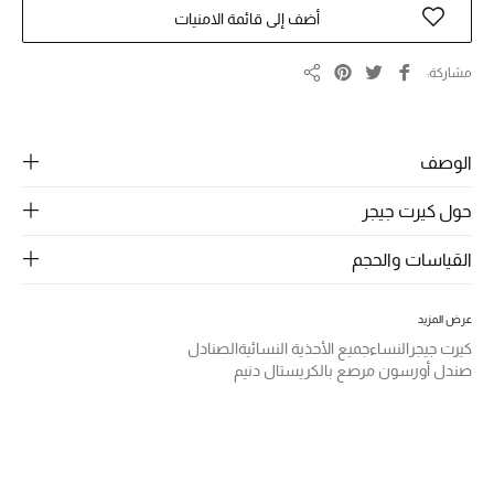
الرجال
أضف إلى قائمة الامنيات
الجمال
مشاركة
مشاركة
الأطفال
مستلزمات المنزل
الوصف
حول كيرت جيجر
المجوهرات
القياسات والحجم
جديد لدينا
عرض المزيد
نسوقوا أحدث ما وصلنا
كيرت جيجر
النساء
جميع الأحذية النسائية
الصنادل
صندل أورسون مرصع بالكريستال دنيم
النساء
عرض جميع المنتجات