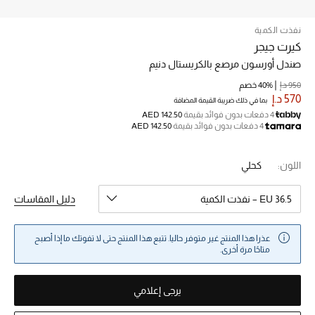
نفذت الكمية
خصم حتى 70%
كيرت جيجر
تسوقوا الآن
صندل أورسون مرصع بالكريستال دنيم
950 د.إ
40% خصم
570 د.إ
بما في ذلك ضريبة القيمة المضافة
ما وصلنا حديثاً
4 دفعات بدون فوائد بقيمة
AED 142.50
4 دفعات بدون فوائد بقيمة
AED 142.50
ما وصلنا حديثاً
اللون:
كحلي
الموسم الجديد
EU 36.5 – نفذت الكمية
دليل المقاسات
النساء
عذرا هذا المنتج غير متوفر حاليا. تتبع هذا المنتج حتى لا تفوتك ما إذا أصبح
الحقائب النسائية
متاحًا مرة أخرى.
أحذية النسائية
يرجى إعلامي