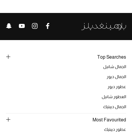
خصومات
ما وصلنا حديثاً
الموسم الجديد
ركن أناقة المنتجعات
Top Searches
حصريًا عبر الإنترنت
الجمال شانيل
الجمال ديور
جميع إصدارتنا النسائية
عطور ديور
تشكيلة المناسبات للنساء
العطور شانيل
الحب للمحلي
الجمال ديبتيك
Most Favourited
الملابس الرياضية النسائية
عطور ديبتيك