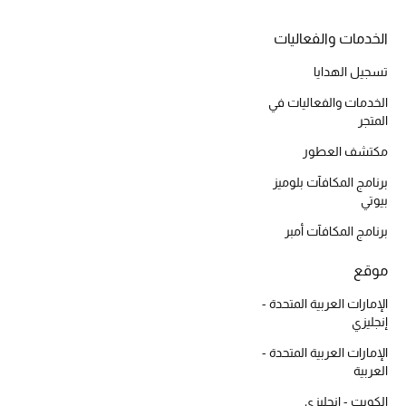
أبرز الحقائب
تسوقوا الحقائب
الخدمات والفعاليات
تسجيل الهدايا
الأحذية
الخدمات والفعاليات في
المتجر
الموسم الجديد
مكتشف العطور
برنامج المكافآت بلوميز
أحذية النسائية
بيوتي
تشكيلة الأحذية
برنامج المكافآت أمبر
الأحذية الرجالية
موقع
الإمارات العربية المتحدة -
أحذية للأطفال
إنجليزي
الإمارات العربية المتحدة -
أبرز المصممين
العربية
الكويت - إنجليزي