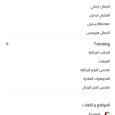
تشكيلة الأعراس
الجمال ارماني
حقائب وأحذية متطابقة
المكياج شانيل
Women شانيل
هدايا للنساء
الجمال هيرميس
ركن الفخامة
Trending
جميع الملابس النسائية
البدلات الرجالية
القبعات
جميع الأحذية النسائية
ملابس النوم الرجالية
جميع الحقائب النسائية
المجوهرات الفاخرة
ملابس البحر للرجال
جميع الإكسسورات النسائية
المواقع و اللغات
موضة نسائية
English
تسوقوا للنساء