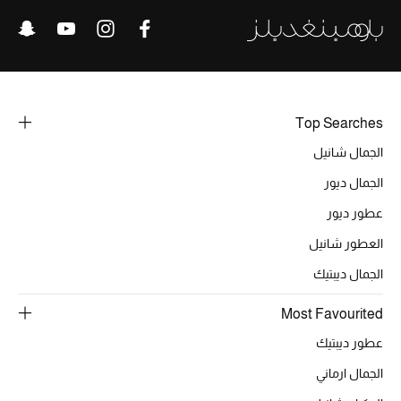
خصومات
ما وصلنا حديثاً
الموسم الجديد
Top Searches
ركن أناقة المنتجعات
الجمال شانيل
الجمال ديور
حصريًا عبر الإنترنت
عطور ديور
جميع إصدارتنا النسائية
العطور شانيل
الجمال ديبتيك
تشكيلة المناسبات للنساء
Most Favourited
الحب للمحلي
عطور ديبتيك
الملابس الرياضية النسائية
الجمال ارماني