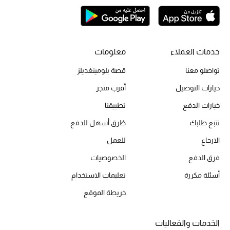
الحقائب
خدمات العملاء
معلومات
الموسم الجديد
تواصلو معنا
قصة بلومينغديلز
خيارات التوصيل
أقرب متجر
الحقائب النسائية
خيارات الدفع
تطبيقنا
دليل ملتزمات الحقائب
تتبع طلبك
طُرق أسهل للدفع
الارجاع
للعمل
حقائب رجالية
فرق الدفع
الخصوصيات
حقائب الأطفال
أسئلة مكررة
تعليمات الاستخدام
أبرز المصممين
خريطة الموقع
الخدمات والفعاليات