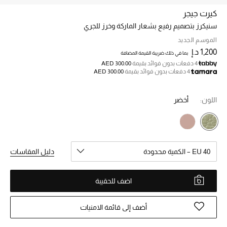
كيرت جيجر
سنيكرز بتصميم رفيع بشعار الماركة وخرز للجري
خصم حتى 70%
تسوقوا الآن
الموسم الجديد
1,200 د.إ
بما في ذلك ضريبة القيمة المضافة
4 دفعات بدون فوائد بقيمة
AED 300.00
4 دفعات بدون فوائد بقيمة
AED 300.00
ما وصلنا حديثاً
اللون:
أخضر
ما وصلنا حديثاً
الموسم الجديد
EU 40 – الكمية محدودة
دليل المقاسات
النساء
الحقائب النسائية
اضف للحقيبة
أحذية النسائية
أضف إلى قائمة الامنيات