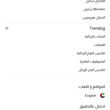
المكياج شانيل
تشكيلة الأعراس
Women شانيل
حقائب وأحذية متطابقة
الجمال هيرميس
هدايا للنساء
Trending
البدلات الرجالية
ركن الفخامة
القبعات
جميع الملابس النسائية
ملابس النوم الرجالية
جميع الأحذية النسائية
المجوهرات الفاخرة
ملابس البحر للرجال
جميع الحقائب النسائية
جميع الإكسسورات النسائية
المواقع و اللغات
English
موضة نسائية
احصل عالتطبيق
تسوقوا للنساء