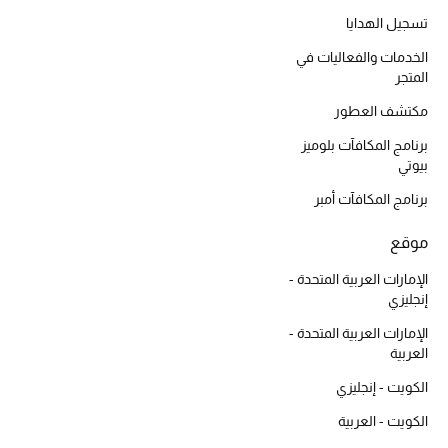
أبرز الحقائب
تسوقوا الحقائب
تسجيل الهدايا
الخدمات والفعاليات في
المتجر
الأحذية
مكتشف العطور
برنامج المكافآت بلوميز
الموسم الجديد
بيوتي
برنامج المكافآت أمبر
أحذية النسائية
موقع
تشكيلة الأحذية
الإمارات العربية المتحدة -
الأحذية الرجالية
إنجليزي
الإمارات العربية المتحدة -
أحذية للأطفال
العربية
الكويت - إنجليزي
أبرز المصممين
الكويت - العربية