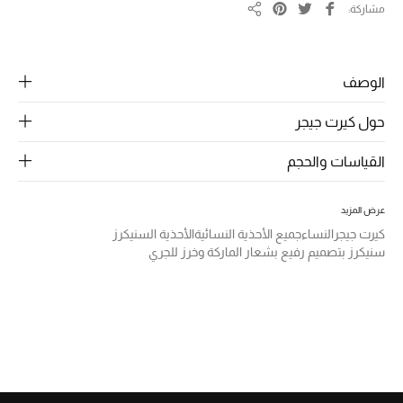
الرجال
مشاركة
مشاركة
الجمال
الوصف
الأطفال
حول كيرت جيجر
مستلزمات المنزل
القياسات والحجم
المجوهرات
عرض المزيد
كيرت جيجر
النساء
جميع الأحذية النسائية
الأحذية السنيكرز
جديد لدينا
سنيكرز بتصميم رفيع بشعار الماركة وخرز للجري
نسوقوا أحدث ما وصلنا
النساء
عرض جميع المنتجات