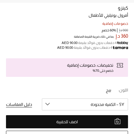
كينزو
أفرول يوتيليتي للأطفال
خصم حتى 70%
تسوقوا الآن
خصومات إضافية
900 د.إ
60% خصم
360 د.إ
بما في ذلك ضريبة القيمة المضافة
4 دفعات بدون فوائد بقيمة
AED 90.00
ما وصلنا حديثاً
4 دفعات بدون فوائد بقيمة
AED 90.00
ما وصلنا حديثاً
تخفيضات: خصومات إضافية
خصم حتى 70%
الموسم الجديد
اللون:
بيج
النساء
5Y – الكمية محدودة
دليل المقاسات
الحقائب النسائية
أحذية النسائية
اضف للحقيبة