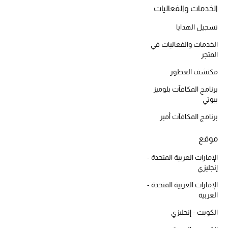
أبرز الحقائب
الخدمات والفعاليات
تسوقوا الحقائب
تسجيل الهدايا
الخدمات والفعاليات في
الأحذية
المتجر
مكتشف العطور
الموسم الجديد
برنامج المكافآت بلوميز
بيوتي
أحذية النسائية
برنامج المكافآت أمبر
تشكيلة الأحذية
موقع
الأحذية الرجالية
الإمارات العربية المتحدة -
إنجليزي
أحذية للأطفال
الإمارات العربية المتحدة -
العربية
أبرز المصممين
الكويت - إنجليزي