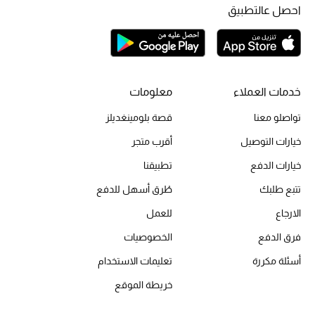
احصل عالتطبيق
الحقائب
الموسم الجديد
خدمات العملاء
معلومات
تواصلو معنا
قصة بلومينغديلز
الحقائب النسائية
خيارات التوصيل
أقرب متجر
دليل ملتزمات الحقائب
خيارات الدفع
تطبيقنا
تتبع طلبك
طُرق أسهل للدفع
حقائب رجالية
الارجاع
للعمل
حقائب الأطفال
فرق الدفع
الخصوصيات
أبرز المصممين
أسئلة مكررة
تعليمات الاستخدام
خريطة الموقع