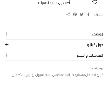
الرجال
أضف إلى قائمة الامنيات
الجمال
مشاركة
مشاركة
الأطفال
الوصف
مستلزمات المنزل
حول كينزو
المجوهرات
القياسات والحجم
جديد لدينا
عرض المزيد
نسوقوا أحدث ما وصلنا
كينزو
الأطفال
مستلزمات البنات
ملابس البنات
أفرول يوتيليتي للأطفال
النساء
عرض جميع المنتجات