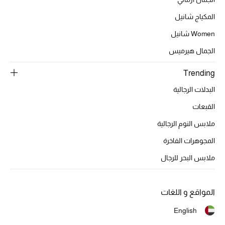
تشكيلة الأعراس
المكياج شانيل
حقائب وأحذية متطابقة
Women شانيل
الجمال هيرميس
هدايا للنساء
Trending
ركن الفخامة
البدلات الرجالية
جميع الملابس النسائية
القبعات
ملابس النوم الرجالية
جميع الأحذية النسائية
المجوهرات الفاخرة
جميع الحقائب النسائية
ملابس البحر للرجال
جميع الإكسسورات النسائية
المواقع و اللغات
English
موضة نسائية
تسوقوا للنساء