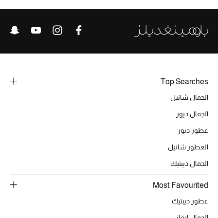
خصومات
ما وصلنا حديثاً
الموسم الجديد
Top Searches
ركن أناقة المنتجعات
الجمال شانيل
حصريًا عبر الإنترنت
الجمال ديور
جميع إصدارتنا النسائية
عطور ديور
العطور شانيل
تشكيلة المناسبات للنساء
الجمال ديبتيك
الحب للمحلي
Most Favourited
الملابس الرياضية النسائية
عطور ديبتيك
الجمال ارماني