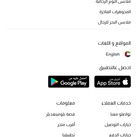
أبرز الحقائب
ملابس النوم الرجالية
تسوقوا الحقائب
المجوهرات الفاخرة
ملابس البحر للرجال
الأحذية
المواقع و اللغات
الموسم الجديد
English
أحذية النسائية
احصل عالتطبيق
تشكيلة الأحذية
الأحذية الرجالية
خدمات العملاء
معلومات
أحذية للأطفال
تواصلو معنا
قصة بلومينغديلز
أبرز المصممين
خيارات التوصيل
أقرب متجر
خيارات الدفع
تطبيقنا