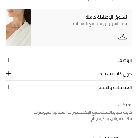
الرجال
مشاركة
الجمال
تسوق الإطلالة كاملة
قم بالتمرير لرؤية جميع المنتجات
الأطفال
مستلزمات المنزل
المجوهرات
الوصف
حول كايت سبايد
جديد لدينا
القياسات والحجم
نسوقوا أحدث ما وصلنا
عرض المزيد
النساء
كايت سبايد
النساء
جميع الإكسسورات النسائية
المجوهرات
قلادة مولتن بدلاية زجاج
عرض جميع المنتجات