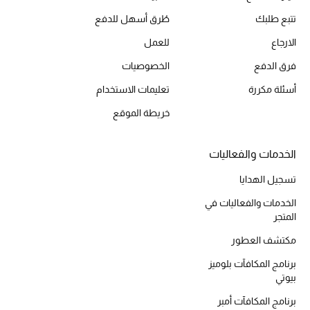
أحذية مختارة
تتبع طلبك
طُرق أسهل للدفع
تسوقوا الأحذية
الارجاع
للعمل
فرق الدفع
الخصوصيات
الجمال
أسئلة مكررة
تعليمات الاستخدام
خريطة الموقع
خصومات
الخدمات والفعاليات
جميع مستحضرات الجمال
تسجيل الهدايا
الجديد في عالم الجمال
الخدمات والفعاليات في
المتجر
الأكثر مبيعاً
مكتشف العطور
العطور
برنامج المكافآت بلوميز
بيوتي
مكتشف العطور
برنامج المكافآت أمبر