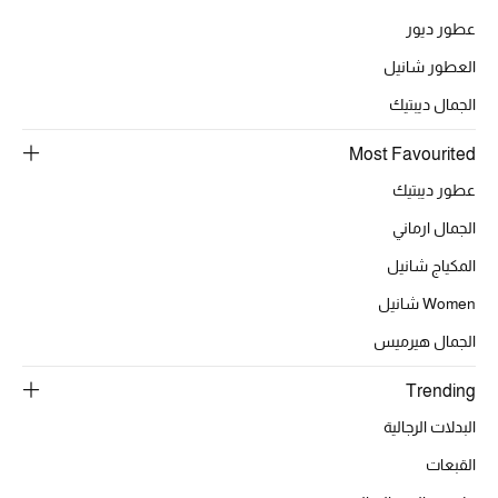
عطور ديور
العطور شانيل
الحقائب
الجمال ديبتيك
الموسم الجديد
Most Favourited
عطور ديبتيك
الحقائب النسائية
الجمال ارماني
دليل ملتزمات الحقائب
المكياج شانيل
Women شانيل
حقائب رجالية
الجمال هيرميس
حقائب الأطفال
Trending
أبرز المصممين
البدلات الرجالية
القبعات