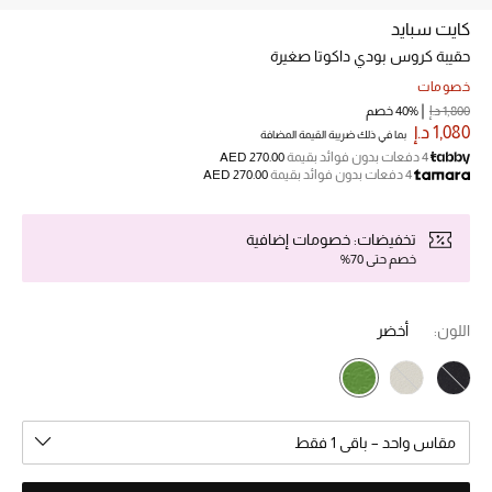
كايت سبايد
حقيبة كروس بودي داكوتا صغيرة
خصم حتى 70%
تسوقوا الآن
خصومات
1,800 د.إ
40% خصم
1,080 د.إ
بما في ذلك ضريبة القيمة المضافة
4 دفعات بدون فوائد بقيمة
AED 270.00
ما وصلنا حديثاً
4 دفعات بدون فوائد بقيمة
AED 270.00
ما وصلنا حديثاً
تخفيضات: خصومات إضافية
خصم حتى 70%
الموسم الجديد
اللون:
أخضر
النساء
الحقائب النسائية
أحذية النسائية
مقاس واحد – باقي 1 فقط