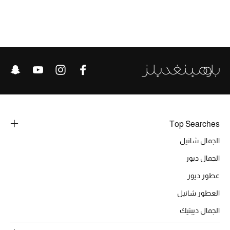
خصومات
ما وصلنا حديثاً
الموسم الجديد
ركن أناقة المنتجعات
حصريًا عبر الإنترنت
Top Searches
جميع إصدارتنا النسائية
الجمال شانيل
الجمال ديور
تشكيلة المناسبات للنساء
عطور ديور
الحب للمحلي
العطور شانيل
الملابس الرياضية النسائية
الجمال ديبتيك