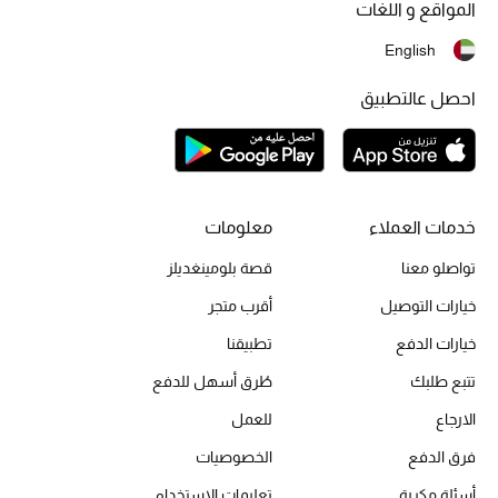
المواقع و اللغات
English
الحقائب
احصل عالتطبيق
الموسم الجديد
الحقائب النسائية
خدمات العملاء
معلومات
دليل ملتزمات الحقائب
تواصلو معنا
قصة بلومينغديلز
حقائب رجالية
خيارات التوصيل
أقرب متجر
خيارات الدفع
تطبيقنا
حقائب الأطفال
تتبع طلبك
طُرق أسهل للدفع
أبرز المصممين
الارجاع
للعمل
فرق الدفع
الخصوصيات
أسئلة مكررة
تعليمات الاستخدام