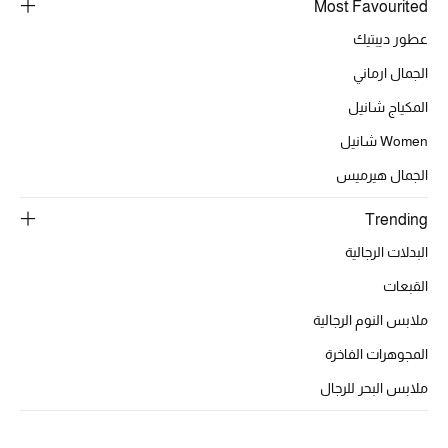
Most Favourited
تشكيلة الأعراس
عطور ديبتيك
حقائب وأحذية متطابقة
الجمال ارماني
هدايا للنساء
المكياج شانيل
Women شانيل
ركن الفخامة
الجمال هيرميس
جميع الملابس النسائية
Trending
جميع الأحذية النسائية
البدلات الرجالية
القبعات
جميع الحقائب النسائية
ملابس النوم الرجالية
جميع الإكسسورات النسائية
المجوهرات الفاخرة
ملابس البحر للرجال
موضة نسائية
تسوقوا للنساء