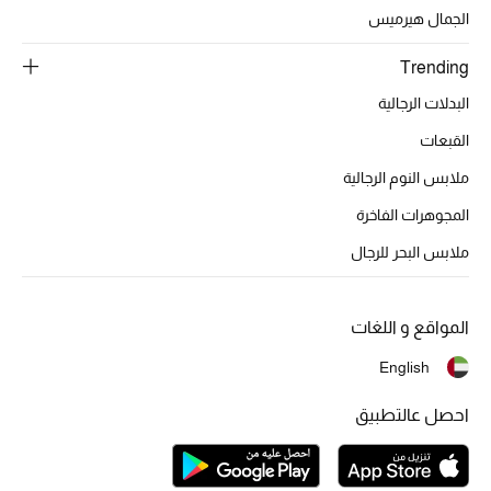
تشكيلة الأعراس
الجمال هيرميس
حقائب وأحذية متطابقة
Trending
البدلات الرجالية
هدايا للنساء
القبعات
ركن الفخامة
ملابس النوم الرجالية
المجوهرات الفاخرة
جميع الملابس النسائية
ملابس البحر للرجال
جميع الأحذية النسائية
جميع الحقائب النسائية
المواقع و اللغات
English
جميع الإكسسورات النسائية
احصل عالتطبيق
موضة نسائية
تسوقوا للنساء