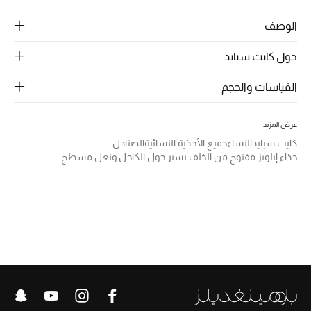
الرجال
الوصف
الجمال
حول كايت سبايد
الأطفال
القياسات والحجم
مستلزمات المنزل
عرض المزيد
المجوهرات
كايت سبايد
النساء
جميع الأحذية النسائية
الصنادل
حذاء إيلويز مفتوح من الخلف بسير حول الكاحل ونعل مسطح
جديد لدينا
نسوقوا أحدث ما وصلنا
النساء
عرض جميع المنتجات