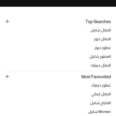
خصومات
ما وصلنا حديثاً
Top Searches
الجمال شانيل
الموسم الجديد
الجمال ديور
ركن أناقة المنتجعات
عطور ديور
حصريًا عبر الإنترنت
العطور شانيل
الجمال ديبتيك
جميع إصدارتنا النسائية
Most Favourited
تشكيلة المناسبات للنساء
عطور ديبتيك
الحب للمحلي
الجمال ارماني
المكياج شانيل
الملابس الرياضية النسائية
Women شانيل