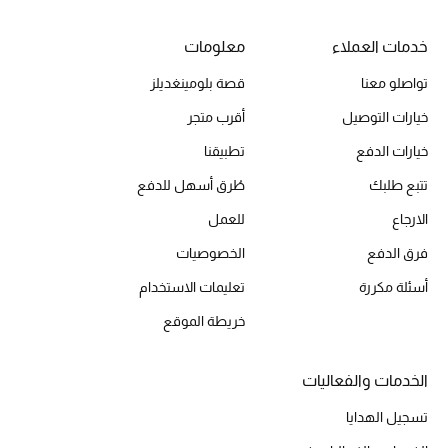
خدمات العملاء
معلومات
الحقائب
تواصلو معنا
قصة بلومينغديلز
خيارات التوصيل
أقرب متجر
الموسم الجديد
خيارات الدفع
تطبيقنا
الحقائب النسائية
تتبع طلبك
طُرق أسهل للدفع
الارجاع
للعمل
دليل ملتزمات الحقائب
فرق الدفع
الخصوصيات
حقائب رجالية
أسئلة مكررة
تعليمات الاستخدام
خريطة الموقع
حقائب الأطفال
أبرز المصممين
الخدمات والفعاليات
تسجيل الهدايا