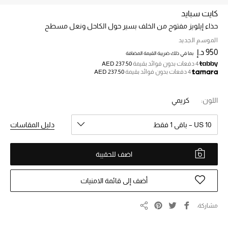
كايت سبايد
حذاء إيلويز مفتوح من الخلف بسير حول الكاحل ونعل مسطح
خصم حتى 70%
تسوقوا الآن
الموسم الجديد
950 د.إ
بما في ذلك ضريبة القيمة المضافة
4 دفعات بدون فوائد بقيمة
AED 237.50
4 دفعات بدون فوائد بقيمة
AED 237.50
ما وصلنا حديثاً
اللون:
كريمي
ما وصلنا حديثاً
US 10 – باقي 1 فقط
دليل المقاسات
الموسم الجديد
اضف للحقيبة
النساء
الحقائب النسائية
أضف إلى قائمة الامنيات
أحذية النسائية
مشاركة
مشاركة