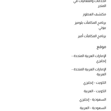
أبرز الحقائب
الخدمات والفعاليات في
تسوقوا الحقائب
المتجر
مكتشف العطور
برنامج المكافآت بلوميز
الأحذية
بيوتي
برنامج المكافآت أمبر
الموسم الجديد
موقع
أحذية النسائية
الإمارات العربية المتحدة -
إنجليزي
تشكيلة الأحذية
الإمارات العربية المتحدة -
الأحذية الرجالية
العربية
الكويت - إنجليزي
أحذية للأطفال
الكويت - العربية
أبرز المصممين
السعودية - إنجليزي
السعودية - العربية