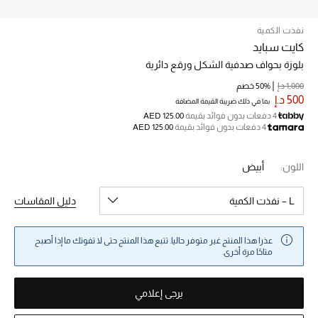
نفذت الكمية
خصم حتى 70%
كايت سبايد
تسوقوا الآن
بلوزة بحواف صدفية الشكل ورقع دائرية
1,000 د.إ
50% خصم
500 د.إ
بما في ذلك ضريبة القيمة المضافة
ما وصلنا حديثاً
4 دفعات بدون فوائد بقيمة
AED 125.00
4 دفعات بدون فوائد بقيمة
AED 125.00
ما وصلنا حديثاً
اللون:
أبيض
الموسم الجديد
L – نفذت الكمية
دليل المقاسات
النساء
عذرا هذا المنتج غير متوفر حاليا. تتبع هذا المنتج حتى لا تفوتك ما إذا أصبح
الحقائب النسائية
متاحًا مرة أخرى.
أحذية النسائية
يرجى إعلامي