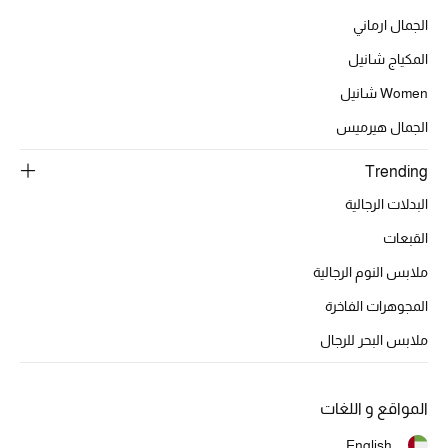
تشكيلة الأعراس
الجمال ارماني
حقائب وأحذية متطابقة
المكياج شانيل
Women شانيل
هدايا للنساء
الجمال هيرميس
ركن الفخامة
Trending
جميع الملابس النسائية
البدلات الرجالية
القبعات
جميع الأحذية النسائية
ملابس النوم الرجالية
جميع الحقائب النسائية
المجوهرات الفاخرة
ملابس البحر للرجال
جميع الإكسسورات النسائية
المواقع و اللغات
موضة نسائية
English
تسوقوا للنساء