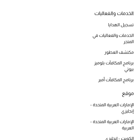
أبرز الحقائب
تسوقوا الحقائب
الخدمات والفعاليات
تسجيل الهدايا
الأحذية
الخدمات والفعاليات في
المتجر
الموسم الجديد
مكتشف العطور
برنامج المكافآت بلوميز
أحذية النسائية
بيوتي
تشكيلة الأحذية
برنامج المكافآت أمبر
الأحذية الرجالية
موقع
الإمارات العربية المتحدة -
أحذية للأطفال
إنجليزي
الإمارات العربية المتحدة -
أبرز المصممين
العربية
الكويت - إنجليزي