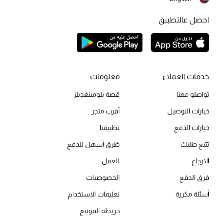
احصل عالتطبيق
الحقائب
الموسم الجديد
خدمات العملاء
معلومات
الحقائب النسائية
تواصلو معنا
قصة بلومينغديلز
دليل ملتزمات الحقائب
خيارات التوصيل
أقرب متجر
خيارات الدفع
تطبيقنا
حقائب رجالية
تتبع طلبك
طُرق أسهل للدفع
حقائب الأطفال
الارجاع
للعمل
فرق الدفع
الخصوصيات
أبرز المصممين
أسئلة مكررة
تعليمات الاستخدام
خريطة الموقع