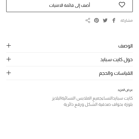
الرجال
أضف إلى قائمة الامنيات
الجمال
مشاركة
مشاركة
الأطفال
مستلزمات المنزل
الوصف
حول كايت سبايد
المجوهرات
القياسات والحجم
جديد لدينا
عرض المزيد
نسوقوا أحدث ما وصلنا
كايت سبايد
النساء
جميع الملابس النسائية
البلايز
بلوزة بحواف صدفية الشكل ورقع دائرية
النساء
عرض جميع المنتجات