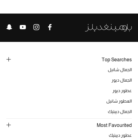
خصومات
ما وصلنا حديثاً
الموسم الجديد
ركن أناقة المنتجعات
Top Searches
حصريًا عبر الإنترنت
الجمال شانيل
الجمال ديور
جميع إصدارتنا النسائية
عطور ديور
تشكيلة المناسبات للنساء
العطور شانيل
الحب للمحلي
الجمال ديبتيك
Most Favourited
الملابس الرياضية النسائية
عطور ديبتيك