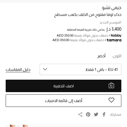
جيمي تشو
حذاء لوفا مفتوح من الخلف بكعب مسطح
خصم حتى 70%
تسوقوا الآن
الموسم الجديد
3,400 د.إ
بما في ذلك ضريبة القيمة المضافة
4 دفعات بدون فوائد بقيمة
AED 850.00
4 دفعات بدون فوائد بقيمة
AED 850.00
ما وصلنا حديثاً
اللون:
أخضر
ما وصلنا حديثاً
EU 41 – باقي 1 فقط
دليل المقاسات
الموسم الجديد
اضف للحقيبة
النساء
الحقائب النسائية
أضف إلى قائمة الامنيات
أحذية النسائية
مشاركة
مشاركة