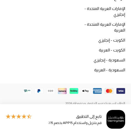
المكياج
الإمارات العربية المتحدة -
إنجليزي
العناية بالبشرة
الإمارات العربية المتحدة -
العربية
مستحضرات العناية
الكويت - إنجليزي
مستحضرات الاستحمام والعناية بالجسم
الكويت - العربية
السعودية - إنجليزي
العناية بالشعر
السعودية - العربية
الصحة والعافية
هدايا
مجموعة الجمال
الطاير إنسغنيا جميع الحقوق محفوظة 2026
تابع إلى التطبيق
الجمال في بلوميز
قم بتنزيل واستخدام APP15 بخصم 15٪