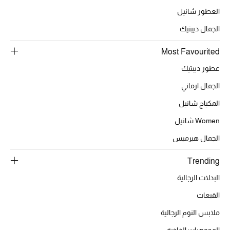
العطور شانيل
الجمال ديبتيك
الحقائب
Most Favourited
الموسم الجديد
عطور ديبتيك
الجمال ارماني
الحقائب النسائية
المكياج شانيل
دليل ملتزمات الحقائب
Women شانيل
الجمال هيرميس
حقائب رجالية
Trending
حقائب الأطفال
البدلات الرجالية
أبرز المصممين
القبعات
ملابس النوم الرجالية
المجوهرات الفاخرة