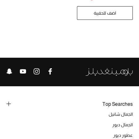
تشكيلة الأعراس
اضف للحقيبة
حقائب وأحذية متطابقة
هدايا للنساء
ركن الفخامة
جميع الملابس النسائية
جميع الأحذية النسائية
جميع الحقائب النسائية
Top Searches
جميع الإكسسورات النسائية
الجمال شانيل
الجمال ديور
موضة نسائية
عطور ديور
تسوقوا للنساء