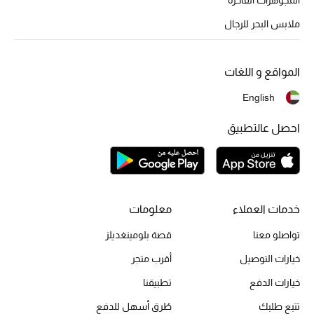
أبرز الحقائب
تسوقوا الحقائب
ملابس البحر للرجال
الأحذية
المواقع و اللغات
English
الموسم الجديد
احصل عالتطبيق
أحذية النسائية
تشكيلة الأحذية
الأحذية الرجالية
خدمات العملاء
معلومات
تواصلو معنا
قصة بلومينغديلز
أحذية للأطفال
خيارات التوصيل
أقرب متجر
أبرز المصممين
خيارات الدفع
تطبيقنا
تتبع طلبك
طُرق أسهل للدفع