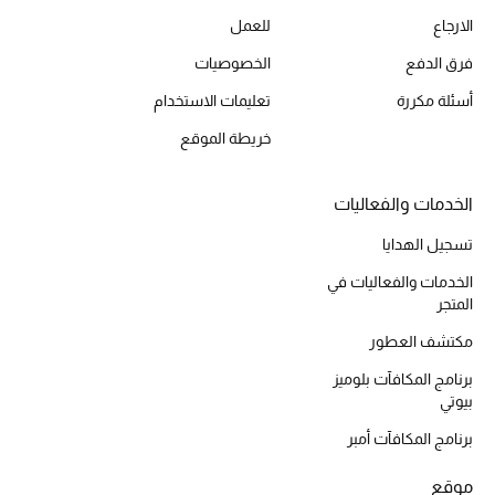
الارجاع
للعمل
أحذية مختارة
تسوقوا الأحذية
فرق الدفع
الخصوصيات
أسئلة مكررة
تعليمات الاستخدام
الجمال
خريطة الموقع
خصومات
الخدمات والفعاليات
تسجيل الهدايا
جميع مستحضرات الجمال
الخدمات والفعاليات في
الجديد في عالم الجمال
المتجر
مكتشف العطور
الأكثر مبيعاً
برنامج المكافآت بلوميز
بيوتي
العطور
برنامج المكافآت أمبر
مكتشف العطور
موقع