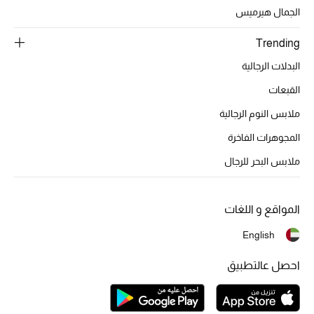
تشكيلة الأعراس
الجمال هيرميس
حقائب وأحذية متطابقة
Trending
البدلات الرجالية
هدايا للنساء
القبعات
ركن الفخامة
ملابس النوم الرجالية
المجوهرات الفاخرة
جميع الملابس النسائية
ملابس البحر للرجال
جميع الأحذية النسائية
جميع الحقائب النسائية
المواقع و اللغات
English
جميع الإكسسورات النسائية
احصل عالتطبيق
موضة نسائية
تسوقوا للنساء