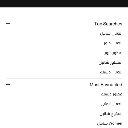
خصومات
ما وصلنا حديثاً
Top Searches
الجمال شانيل
الموسم الجديد
الجمال ديور
ركن أناقة المنتجعات
عطور ديور
حصريًا عبر الإنترنت
العطور شانيل
الجمال ديبتيك
جميع إصدارتنا النسائية
Most Favourited
تشكيلة المناسبات للنساء
عطور ديبتيك
الحب للمحلي
الجمال ارماني
المكياج شانيل
الملابس الرياضية النسائية
Women شانيل