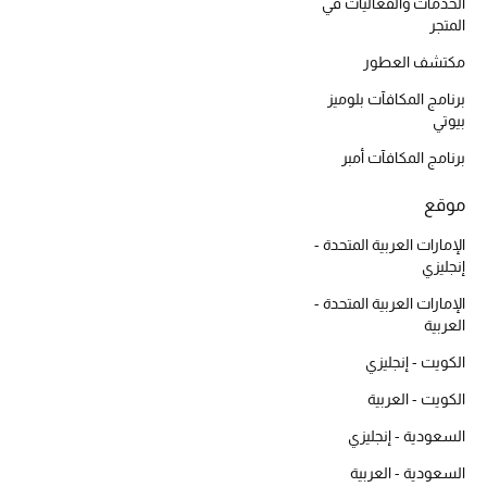
أبرز الحقائب
الخدمات والفعاليات في
تسوقوا الحقائب
المتجر
مكتشف العطور
برنامج المكافآت بلوميز
الأحذية
بيوتي
برنامج المكافآت أمبر
الموسم الجديد
موقع
أحذية النسائية
الإمارات العربية المتحدة -
إنجليزي
تشكيلة الأحذية
الإمارات العربية المتحدة -
الأحذية الرجالية
العربية
الكويت - إنجليزي
أحذية للأطفال
الكويت - العربية
أبرز المصممين
السعودية - إنجليزي
السعودية - العربية