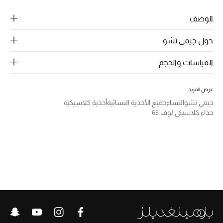
الرجال
الوصف
الجمال
حول جيمي تشو
الأطفال
القياسات والحجم
مستلزمات المنزل
عرض المزيد
المجوهرات
جيمي تشو
النساء
جميع الأحذية النسائية
أحذية كلاسيكية
حذاء كلاسيكي لوف 65
جديد لدينا
نسوقوا أحدث ما وصلنا
النساء
عرض جميع المنتجات