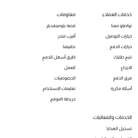
خدمات العملاء
معلومات
الحقائب
تواصلو معنا
قصة بلومينغديلز
خيارات التوصيل
أقرب متجر
الموسم الجديد
خيارات الدفع
تطبيقنا
الحقائب النسائية
تتبع طلبك
طُرق أسهل للدفع
الارجاع
للعمل
دليل ملتزمات الحقائب
فرق الدفع
الخصوصيات
حقائب رجالية
أسئلة مكررة
تعليمات الاستخدام
خريطة الموقع
حقائب الأطفال
أبرز المصممين
الخدمات والفعاليات
تسجيل الهدايا