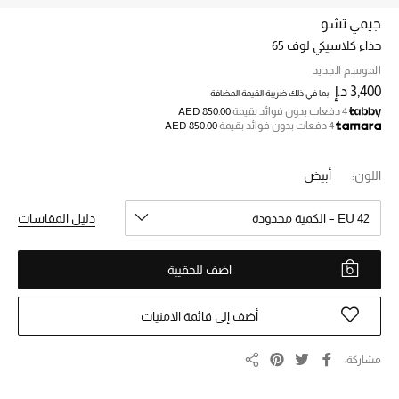
جيمي تشو
حذاء كلاسيكي لوف 65
خصم حتى 70%
تسوقوا الآن
الموسم الجديد
3,400 د.إ
بما في ذلك ضريبة القيمة المضافة
4 دفعات بدون فوائد بقيمة
AED 850.00
4 دفعات بدون فوائد بقيمة
AED 850.00
ما وصلنا حديثاً
اللون:
أبيض
ما وصلنا حديثاً
EU 42 – الكمية محدودة
دليل المقاسات
الموسم الجديد
اضف للحقيبة
النساء
الحقائب النسائية
أضف إلى قائمة الامنيات
أحذية النسائية
مشاركة
مشاركة