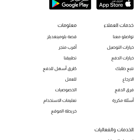
الحقائب
خدمات العملاء
معلومات
تواصلو معنا
قصة بلومينغديلز
الموسم الجديد
خيارات التوصيل
أقرب متجر
الحقائب النسائية
خيارات الدفع
تطبيقنا
تتبع طلبك
طُرق أسهل للدفع
دليل ملتزمات الحقائب
الارجاع
للعمل
حقائب رجالية
فرق الدفع
الخصوصيات
أسئلة مكررة
تعليمات الاستخدام
حقائب الأطفال
خريطة الموقع
أبرز المصممين
الخدمات والفعاليات