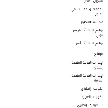
أبرز الحقائب
تسجيل الهدايا
تسوقوا الحقائب
الخدمات والفعاليات في
المتجر
مكتشف العطور
الأحذية
برنامج المكافآت بلوميز
بيوتي
الموسم الجديد
برنامج المكافآت أمبر
أحذية النسائية
موقع
تشكيلة الأحذية
الإمارات العربية المتحدة -
إنجليزي
الأحذية الرجالية
الإمارات العربية المتحدة -
العربية
أحذية للأطفال
الكويت - إنجليزي
أبرز المصممين
الكويت - العربية
السعودية - إنجليزي