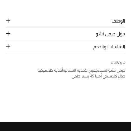
الرجال
مشاركة
الجمال
الوصف
الأطفال
حول جيمي تشو
مستلزمات المنزل
القياسات والحجم
المجوهرات
عرض المزيد
جيمي تشو
النساء
جميع الأحذية النسائية
أحذية كلاسيكية
حذاء كلاسيكي أميتا 45 بسير خلفي
جديد لدينا
نسوقوا أحدث ما وصلنا
النساء
عرض جميع المنتجات