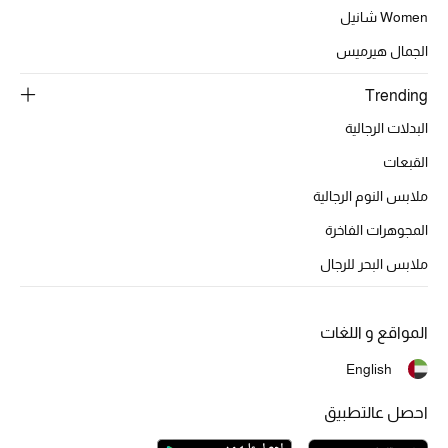
تشكيلة الأعراس
Women شانيل
الجمال هيرميس
حقائب وأحذية متطابقة
Trending
هدايا للنساء
البدلات الرجالية
ركن الفخامة
القبعات
ملابس النوم الرجالية
جميع الملابس النسائية
المجوهرات الفاخرة
جميع الأحذية النسائية
ملابس البحر للرجال
جميع الحقائب النسائية
المواقع و اللغات
جميع الإكسسورات النسائية
English
احصل عالتطبيق
موضة نسائية
تسوقوا للنساء