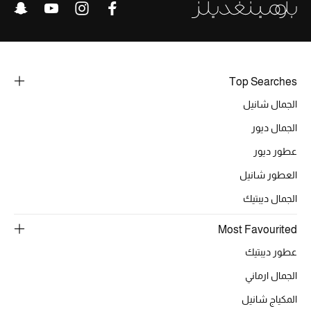
خصومات
ما وصلنا حديثاً
Top Searches
الموسم الجديد
الجمال شانيل
ركن أناقة المنتجعات
الجمال ديور
حصريًا عبر الإنترنت
عطور ديور
العطور شانيل
جميع إصدارتنا النسائية
الجمال ديبتيك
تشكيلة المناسبات للنساء
Most Favourited
الحب للمحلي
عطور ديبتيك
الجمال ارماني
الملابس الرياضية النسائية
المكياج شانيل