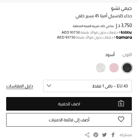
جيمي تشو
حذاء كلاسيكي أميتا 45 بسير خلفي
خصم حتى 70%
تسوقوا الآن
3,750 د.إ
بما في ذلك ضريبة القيمة المضافة
4 دفعات بدون فوائد بقيمة
AED 937.50
4 دفعات بدون فوائد بقيمة
AED 937.50
ما وصلنا حديثاً
اللون:
أسود
ما وصلنا حديثاً
الموسم الجديد
EU 43 – باقي 1 فقط
دليل المقاسات
النساء
اضف للحقيبة
الحقائب النسائية
أضف إلى قائمة الامنيات
أحذية النسائية
مشاركة