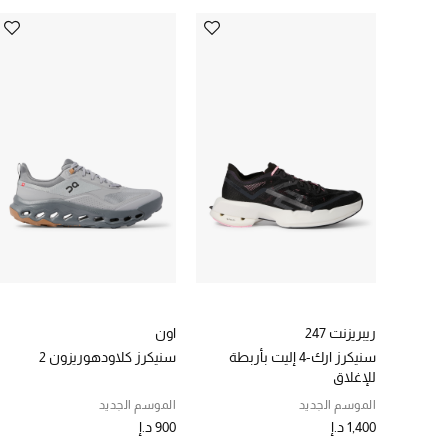
ريبريزنت 247
اون
سنيكرز ارك-4 إليت بأربطة
سنيكرز كلاودهوريزون 2
للإغلاق
الموسم الجديد
الموسم الجديد
1,400 د.إ
900 د.إ