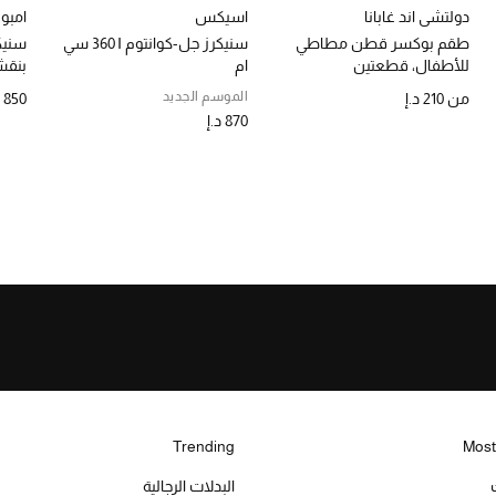
دولتشي اند غابانا
اسيكس
امبور
طقم بوكسر قطن مطاطي
سنيكرز جل-كوانتوم ‎360 I سي
سنيك
للأطفال، قطعتين
ام
بنقش
الموسم الجديد
من
210 د.إ
850 د.إ
870 د.إ
Trending
Most
البدلات الرجالية