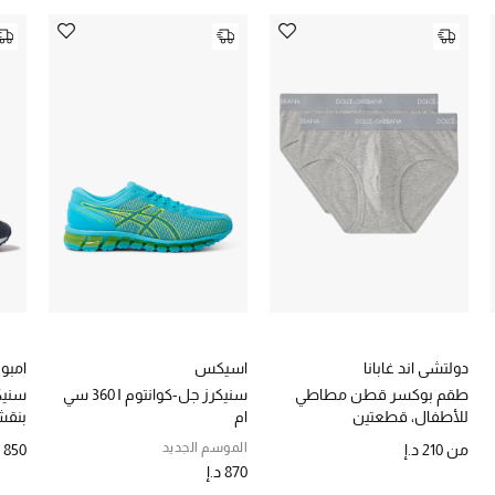
دولتشي اند غابانا
اسيكس
امبور
طقم بوكسر قطن مطاطي
سنيكرز جل-كوانتوم ‎360 I سي
سنيك
للأطفال، قطعتين
ام
بنقش
الموسم الجديد
من
210 د.إ
850 د.إ
870 د.إ