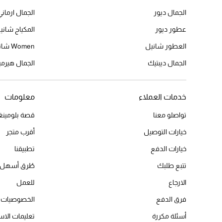
الجمال ديور
الجمال ارماني
عطور ديور
المكياج شاني
العطور شانيل
Women شانيل
الجمال ديبتيك
الجمال هير
خدمات العملاء
معلومات
تواصلو معنا
قصة بلومينغد
خيارات التوصيل
أقرب متجر
خيارات الدفع
تطبيقنا
تتبع طلبك
طُرق أسهل 
الارجاع
للعمل
فرق الدفع
الخصوصيات
أسئلة مكررة
تعليمات الاس