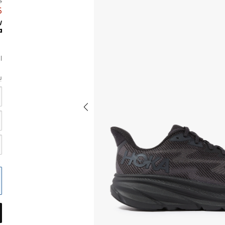
85
75
ا
ب