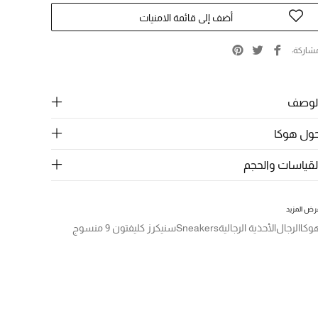
أضف إلى قائمة الامنيات
شاركة
لوصف
ول هوكا
لقياسات والحجم
رض المزيد
وكا
الرجال
الأحذية الرجالية
Sneakers
سنيكرز كليفتون 9 منسوج