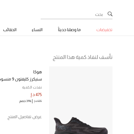
تخفيضات
ما وصلنا حديثاً
النساء
الحقائب
نأسف لنفاذ كمية هذا المنتج
هوكا
سنيكرز كليفتون 9 منسوج
نفذت الكمية
475 د.إ
685 د.إ
31% خصم
عرض تفاصيل المنتج