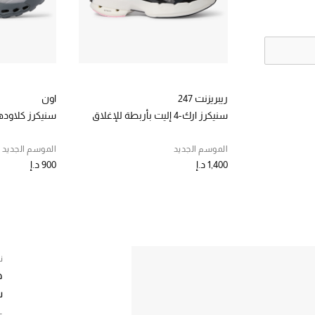
ريبريزنت 247
اون
سنيكرز ارك-4 إليت بأربطة للإغلاق
سنيكرز كلاوده
الموسم الجديد
الموسم الجديد
1,400 د.إ
900 د.إ
ن
ه
س