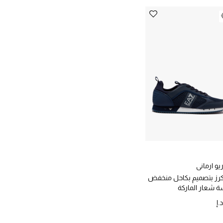
يو ارماني
رز بتصميم بكاحل منخفض
ة شعار الماركة