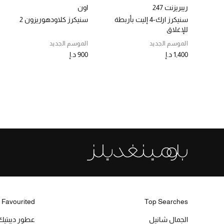
ريبريزنت 247
اون
سنيكرز ارك-4 إليت بأربطة
سنيكرز كلاودهوريزون 2
للإغلاق
الموسم الجديد
الموسم الجديد
1,400 د.إ
900 د.إ
 Favourited
Top Searches
الجمال شانيل
عطور ديبتيك