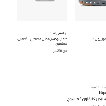
دولتشي اند غابانا
اسيكس
وريزون 2
طقم بوكسر قطن مطاطي للأطفال،
سنيكرز جل-ك
قطعتين
الموسم 
من
210 د.إ
870 د.إ
فذت الكمية
وكا
نيكرز كليفتون 9 منسوج