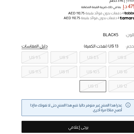
6 د.إ
31% خصم
4 د.إ
بما في ذلك ضريبة القيمة المضافة
4 دفعات بدون فوائد بقيمة
AED 118.75
4 دفعات بدون فوائد بقيمة
AED 118.75
للون:
BLACK5
حجم:
US 13
(نفذت الكمية)
دليل المقاسات
US 9.5
US 9
US 8.5
US 8
US 11.5
US 11
US 10.5
US 10
US 13
US 12
عذرا هذا المنتج غير متوفر حاليا. تتبع هذا المنتج حتى لا تفوتك ما إذا
أصبح متاحًا مرة أخرى.
يرجى إعلامي