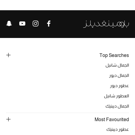
الحقائب
الموسم الجديد
الحقائب النسائية
Top Searches
الجمال شانيل
دليل ملتزمات الحقائب
الجمال ديور
حقائب رجالية
عطور ديور
العطور شانيل
حقائب الأطفال
الجمال ديبتيك
أبرز المصممين
Most Favourited
عطور ديبتيك