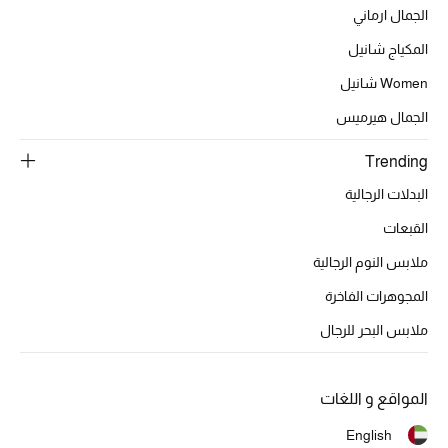
أبرز الحقائب
الجمال ارماني
تسوقوا الحقائب
المكياج شانيل
Women شانيل
الأحذية
الجمال هيرميس
الموسم الجديد
Trending
البدلات الرجالية
أحذية النسائية
القبعات
تشكيلة الأحذية
ملابس النوم الرجالية
المجوهرات الفاخرة
الأحذية الرجالية
ملابس البحر للرجال
أحذية للأطفال
أبرز المصممين
المواقع و اللغات
English