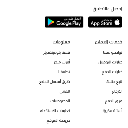
أحذية مختارة
احصل عالتطبيق
تسوقوا الأحذية
الجمال
خدمات العملاء
معلومات
خصومات
تواصلو معنا
قصة بلومينغديلز
خيارات التوصيل
أقرب متجر
جميع مستحضرات الجمال
خيارات الدفع
تطبيقنا
الجديد في عالم الجمال
تتبع طلبك
طُرق أسهل للدفع
الارجاع
للعمل
الأكثر مبيعاً
فرق الدفع
الخصوصيات
العطور
أسئلة مكررة
تعليمات الاستخدام
مكتشف العطور
خريطة الموقع