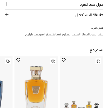
الرجال
حول هند العود
الجمال
طريقة الاستعمال
الأطفال
عرض المزيد
هند العود
الجمال
العطور
عطور نسائية
عطر إيفرديب باراري
مستلزمات المنزل
المجوهرات
نسق مع
جديد لدينا
نسوقوا أحدث ما وصلنا
النساء
عرض جميع المنتجات