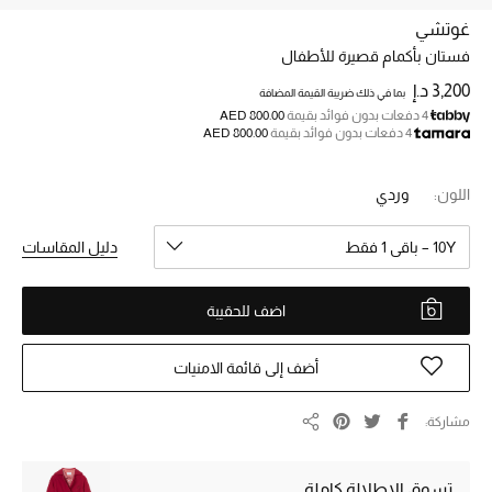
غوتشي
فستان بأكمام قصيرة للأطفال
خصم حتى 70%
تسوقوا الآن
3,200 د.إ
بما في ذلك ضريبة القيمة المضافة
4 دفعات بدون فوائد بقيمة
AED 800.00
4 دفعات بدون فوائد بقيمة
AED 800.00
ما وصلنا حديثاً
اللون:
وردي
ما وصلنا حديثاً
10Y – باقي 1 فقط
دليل المقاسات
الموسم الجديد
اضف للحقيبة
النساء
أضف إلى قائمة الامنيات
الحقائب النسائية
مشاركة
مشاركة
أحذية النسائية
تسوق الإطلالة كاملة