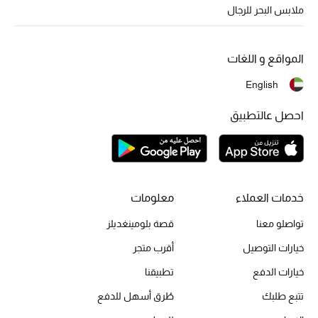
أبرز الحقائب
ملابس البحر للرجال
تسوقوا الحقائب
المواقع و اللغات
الأحذية
English
الموسم الجديد
احصل عالتطبيق
أحذية النسائية
تشكيلة الأحذية
خدمات العملاء
معلومات
الأحذية الرجالية
تواصلو معنا
قصة بلومينغديلز
أحذية للأطفال
خيارات التوصيل
أقرب متجر
خيارات الدفع
تطبيقنا
أبرز المصممين
تتبع طلبك
طُرق أسهل للدفع