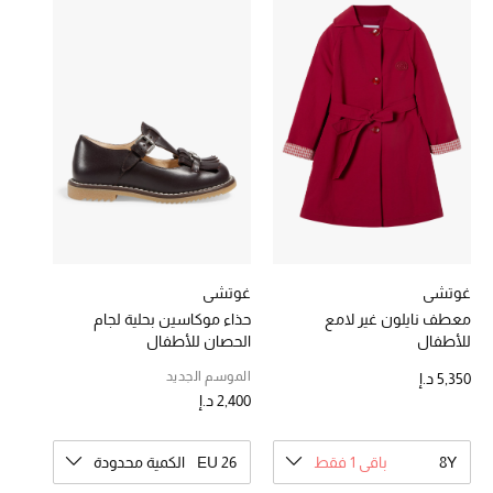
خصومات
ما وصلنا حديثاً
الموسم الجديد
ركن أناقة المنتجعات
حصريًا عبر الإنترنت
جميع إصدارتنا النسائية
غوتشي
غوتشي
معطف نايلون غير لامع
حذاء موكاسين بحلية لجام
للأطفال
الحصان للأطفال
تشكيلة المناسبات للنساء
الموسم الجديد
5,350 د.إ
الحب للمحلي
2,400 د.إ
الملابس الرياضية النسائية
8Y
باقي 1 فقط
EU 26
الكمية محدودة