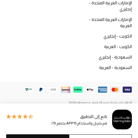
الإمارات العربية المتحدة -
المكياج
إنجليزي
الإمارات العربية المتحدة -
العناية بالبشرة
العربية
مستحضرات العناية
الكويت - إنجليزي
الكويت - العربية
مستحضرات الاستحمام والعناية بالجسم
السعودية - إنجليزي
العناية بالشعر
السعودية - العربية
الصحة والعافية
هدايا
الطاير إنسغنيا جميع الحقوق محفوظة 2026
مجموعة الجمال
تابع إلى التطبيق
الجمال في بلوميز
قم بتنزيل واستخدام APP15 بخصم 15٪