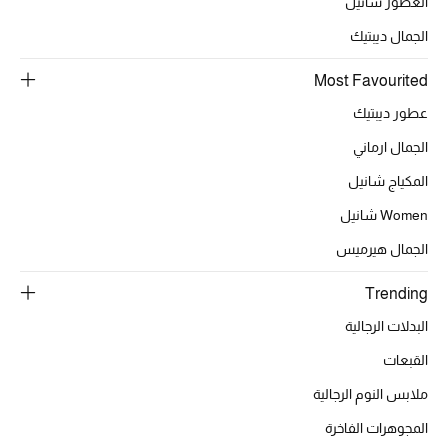
العطور شانيل
الجمال ديبتيك
الحقائب
Most Favourited
عطور ديبتيك
الموسم الجديد
الجمال ارماني
الحقائب النسائية
المكياج شانيل
Women شانيل
دليل ملتزمات الحقائب
الجمال هيرميس
حقائب رجالية
Trending
حقائب الأطفال
البدلات الرجالية
القبعات
أبرز المصممين
ملابس النوم الرجالية
المجوهرات الفاخرة