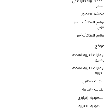
أبرز الحقائب
الخدمات والفعاليات في
تسوقوا الحقائب
المتجر
مكتشف العطور
برنامج المكافآت بلوميز
الأحذية
بيوتي
برنامج المكافآت أمبر
الموسم الجديد
موقع
أحذية النسائية
الإمارات العربية المتحدة -
إنجليزي
تشكيلة الأحذية
الإمارات العربية المتحدة -
الأحذية الرجالية
العربية
الكويت - إنجليزي
أحذية للأطفال
الكويت - العربية
أبرز المصممين
السعودية - إنجليزي
السعودية - العربية