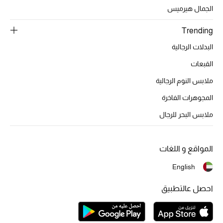
تشكيلة الأعراس
الجمال هيرميس
حقائب وأحذية متطابقة
Trending
البدلات الرجالية
هدايا للنساء
القبعات
ركن الفخامة
ملابس النوم الرجالية
المجوهرات الفاخرة
جميع الملابس النسائية
ملابس البحر للرجال
جميع الأحذية النسائية
جميع الحقائب النسائية
المواقع و اللغات
English
جميع الإكسسورات النسائية
احصل عالتطبيق
موضة نسائية
تسوقوا للنساء