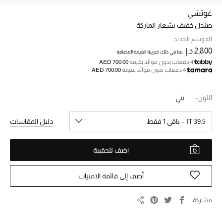
غوتشي
صندل خفيف بشعار الماركة
خصم حتى 70%
تسوقوا الآن
الموسم الجديد
2,800 د.إ
بما في ذلك ضريبة القيمة المضافة
4 دفعات بدون فوائد بقيمة
AED 700.00
4 دفعات بدون فوائد بقيمة
AED 700.00
ما وصلنا حديثاً
اللون:
بني
ما وصلنا حديثاً
IT 39.5 – باقي 1 فقط
دليل المقاسات
الموسم الجديد
اضف للحقيبة
النساء
الحقائب النسائية
أضف إلى قائمة الامنيات
أحذية النسائية
مشاركة
مشاركة