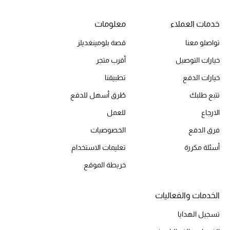
خدمات العملاء
معلومات
الحقائب
تواصلو معنا
قصة بلومينغديلز
خيارات التوصيل
أقرب متجر
الموسم الجديد
خيارات الدفع
تطبيقنا
الحقائب النسائية
تتبع طلبك
طُرق أسهل للدفع
الارجاع
للعمل
دليل ملتزمات الحقائب
فرق الدفع
الخصوصيات
حقائب رجالية
أسئلة مكررة
تعليمات الاستخدام
خريطة الموقع
حقائب الأطفال
أبرز المصممين
الخدمات والفعاليات
تسجيل الهدايا