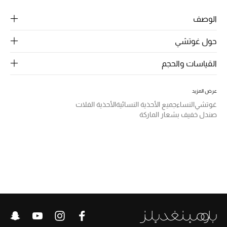
الرجال
الوصف
الجمال
حول غوتشي
الأطفال
القياسات والحجم
مستلزمات المنزل
عرض المزيد
المجوهرات
غوتشي
النساء
جميع الأحذية النسائية
الأحذية الفلات
صندل خفيف بشعار الماركة
جديد لدينا
نسوقوا أحدث ما وصلنا
النساء
عرض جميع المنتجات