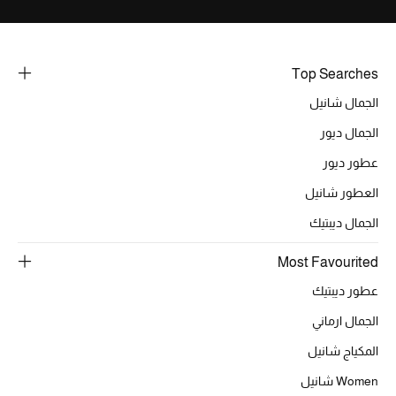
خصومات
ما وصلنا حديثاً
Top Searches
الجمال شانيل
الموسم الجديد
الجمال ديور
ركن أناقة المنتجعات
عطور ديور
حصريًا عبر الإنترنت
العطور شانيل
الجمال ديبتيك
جميع إصدارتنا النسائية
Most Favourited
تشكيلة المناسبات للنساء
عطور ديبتيك
الحب للمحلي
الجمال ارماني
المكياج شانيل
الملابس الرياضية النسائية
Women شانيل