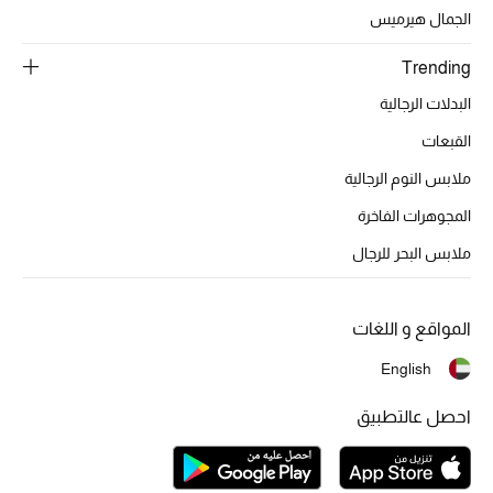
تشكيلة الأعراس
الجمال هيرميس
حقائب وأحذية متطابقة
Trending
البدلات الرجالية
هدايا للنساء
القبعات
ركن الفخامة
ملابس النوم الرجالية
المجوهرات الفاخرة
جميع الملابس النسائية
ملابس البحر للرجال
جميع الأحذية النسائية
جميع الحقائب النسائية
المواقع و اللغات
English
جميع الإكسسورات النسائية
احصل عالتطبيق
موضة نسائية
تسوقوا للنساء