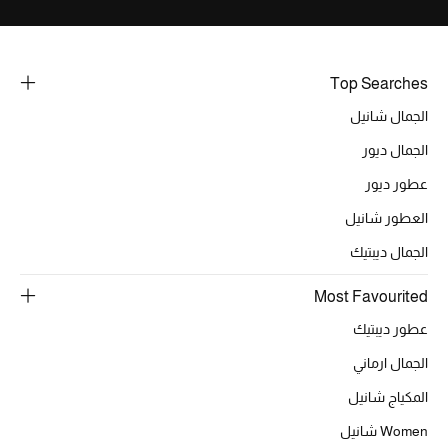
خصومات
ما وصلنا حديثاً
Top Searches
الجمال شانيل
الموسم الجديد
الجمال ديور
ركن أناقة المنتجعات
عطور ديور
حصريًا عبر الإنترنت
العطور شانيل
الجمال ديبتيك
جميع إصدارتنا النسائية
Most Favourited
تشكيلة المناسبات للنساء
عطور ديبتيك
الحب للمحلي
الجمال ارماني
المكياج شانيل
الملابس الرياضية النسائية
Women شانيل