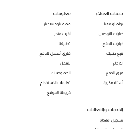
خدمات العملاء
معلومات
الحقائب
تواصلو معنا
قصة بلومينغديلز
خيارات التوصيل
أقرب متجر
الموسم الجديد
خيارات الدفع
تطبيقنا
الحقائب النسائية
تتبع طلبك
طُرق أسهل للدفع
الارجاع
للعمل
دليل ملتزمات الحقائب
فرق الدفع
الخصوصيات
حقائب رجالية
أسئلة مكررة
تعليمات الاستخدام
خريطة الموقع
حقائب الأطفال
أبرز المصممين
الخدمات والفعاليات
تسجيل الهدايا