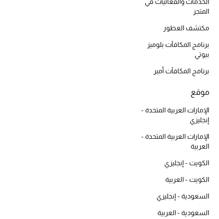
أبرز الحقائب
الخدمات والفعاليات في
تسوقوا الحقائب
المتجر
مكتشف العطور
برنامج المكافآت بلوميز
الأحذية
بيوتي
برنامج المكافآت أمبر
الموسم الجديد
موقع
أحذية النسائية
الإمارات العربية المتحدة -
إنجليزي
تشكيلة الأحذية
الإمارات العربية المتحدة -
الأحذية الرجالية
العربية
الكويت - إنجليزي
أحذية للأطفال
الكويت - العربية
أبرز المصممين
السعودية - إنجليزي
السعودية - العربية