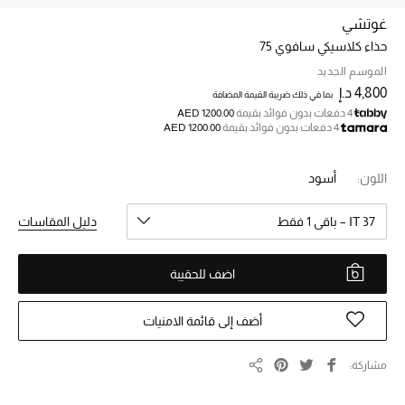
غوتشي
حذاء كلاسيكي سافوي 75
خصم حتى 70%
تسوقوا الآن
الموسم الجديد
4,800 د.إ
بما في ذلك ضريبة القيمة المضافة
4 دفعات بدون فوائد بقيمة
AED 1200.00
4 دفعات بدون فوائد بقيمة
AED 1200.00
ما وصلنا حديثاً
اللون:
أسود
ما وصلنا حديثاً
IT 37 – باقي 1 فقط
دليل المقاسات
الموسم الجديد
اضف للحقيبة
النساء
الحقائب النسائية
أضف إلى قائمة الامنيات
أحذية النسائية
مشاركة
مشاركة