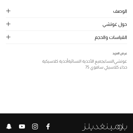
الرجال
الوصف
الجمال
حول غوتشي
الأطفال
القياسات والحجم
مستلزمات المنزل
عرض المزيد
المجوهرات
غوتشي
النساء
جميع الأحذية النسائية
أحذية كلاسيكية
حذاء كلاسيكي سافوي 75
جديد لدينا
نسوقوا أحدث ما وصلنا
النساء
عرض جميع المنتجات