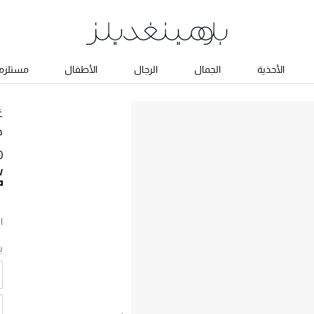
الأحذية
الجمال
الرجال
الأطفال
مستلزما
غ
ح
50
ا
ب