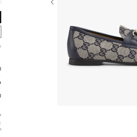
م
ا
ح
ا
ع
غ
ح