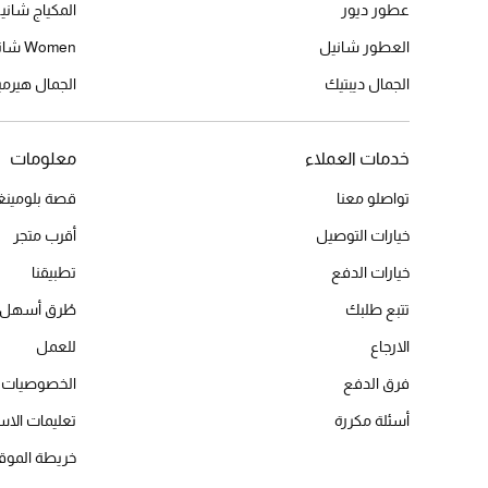
عطور ديور
المكياج شاني
العطور شانيل
Women شانيل
الجمال ديبتيك
الجمال هير
خدمات العملاء
معلومات
تواصلو معنا
قصة بلومينغد
خيارات التوصيل
أقرب متجر
خيارات الدفع
تطبيقنا
تتبع طلبك
طُرق أسهل 
الارجاع
للعمل
فرق الدفع
الخصوصيات
أسئلة مكررة
تعليمات الاس
خريطة الموق