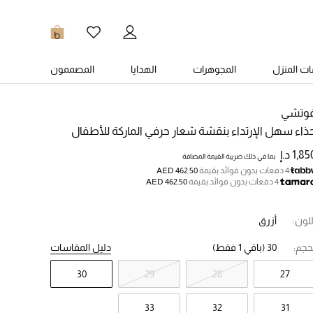
0
ت المنزل
المجوهرات
الهدايا
المصممون
وتشي
ذاء سهل الإرتداء بنقشة شعار حرفي الماركة للأطفال
1,8 د.إ
بما في ذلك ضريبة القيمة المضافة
4 دفعات بدون فوائد بقيمة
AED 462.50
4 دفعات بدون فوائد بقيمة
AED 462.50
للون:
أزرق
حجم:
30
(باقي 1 فقط)
دليل المقاسات
30
29
28
27
33
32
31