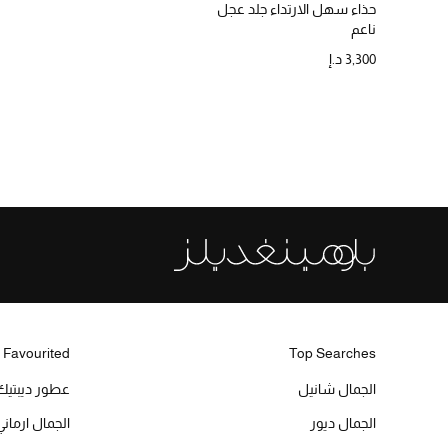
حذاء سهل الارتداء جلد عجل
ناعم
3,300 د.إ
 Favourited
Top Searches
الجمال شانيل
عطور ديبتيك
الجمال ديور
الجمال ارماني