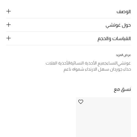
الرجال
الوصف
الجمال
حول غوتشي
الأطفال
القياسات والحجم
مستلزمات المنزل
عرض المزيد
المجوهرات
غوتشي
النساء
جميع الأحذية النسائية
الأحذية الفلات
حذاء جوردان سهل الارتداء شمواه ناعم
جديد لدينا
نسق مع
نسوقوا أحدث ما وصلنا
النساء
عرض جميع المنتجات