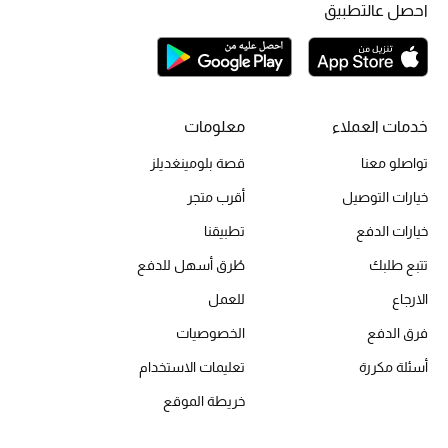
أبرز الحقائب
احصل عالتطبيق
تسوقوا الحقائب
الأحذية
خدمات العملاء
معلومات
الموسم الجديد
تواصلو معنا
قصة بلومينغديلز
خيارات التوصيل
أقرب متجر
أحذية النسائية
خيارات الدفع
تطبيقنا
تشكيلة الأحذية
تتبع طلبك
طُرق أسهل للدفع
الأحذية الرجالية
الارجاع
للعمل
فرق الدفع
الخصوصيات
أحذية للأطفال
أسئلة مكررة
تعليمات الاستخدام
أبرز المصممين
خريطة الموقع