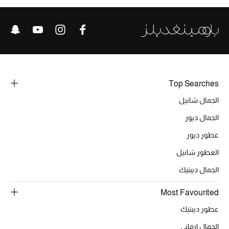
تشكيلة الأعراس
حقائب وأحذية متطابقة
هدايا للنساء
ركن الفخامة
Top Searches
الجمال شانيل
جميع الملابس النسائية
الجمال ديور
جميع الأحذية النسائية
عطور ديور
جميع الحقائب النسائية
العطور شانيل
الجمال ديبتيك
جميع الإكسسورات النسائية
Most Favourited
عطور ديبتيك
موضة نسائية
الجمال ارماني
تسوقوا للنساء