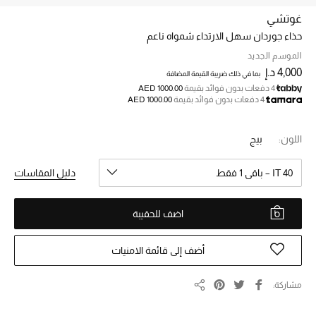
غوتشي
حذاء جوردان سهل الارتداء شمواه ناعم
خصم حتى 70%
تسوقوا الآن
الموسم الجديد
4,000 د.إ
بما في ذلك ضريبة القيمة المضافة
4 دفعات بدون فوائد بقيمة
AED 1000.00
4 دفعات بدون فوائد بقيمة
AED 1000.00
ما وصلنا حديثاً
اللون:
بيج
ما وصلنا حديثاً
IT 40 – باقي 1 فقط
دليل المقاسات
الموسم الجديد
اضف للحقيبة
النساء
الحقائب النسائية
أضف إلى قائمة الامنيات
أحذية النسائية
مشاركة
مشاركة