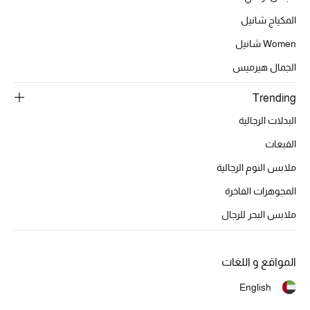
المكياج شانيل
Women شانيل
الحقائب
الجمال هيرميس
الموسم الجديد
Trending
البدلات الرجالية
الحقائب النسائية
القبعات
دليل ملتزمات الحقائب
ملابس النوم الرجالية
حقائب رجالية
المجوهرات الفاخرة
ملابس البحر للرجال
حقائب الأطفال
أبرز المصممين
المواقع و اللغات
English