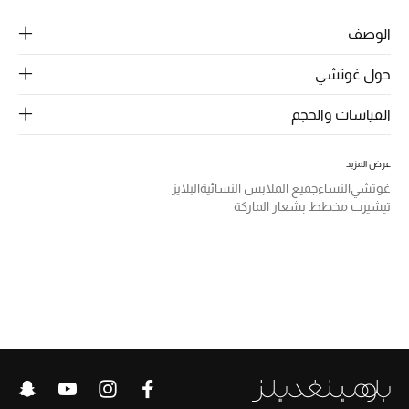
الرجال
الوصف
الجمال
حول غوتشي
الأطفال
القياسات والحجم
مستلزمات المنزل
عرض المزيد
المجوهرات
غوتشي
النساء
جميع الملابس النسائية
البلايز
تيشيرت مخطط بشعار الماركة
جديد لدينا
نسوقوا أحدث ما وصلنا
النساء
عرض جميع المنتجات