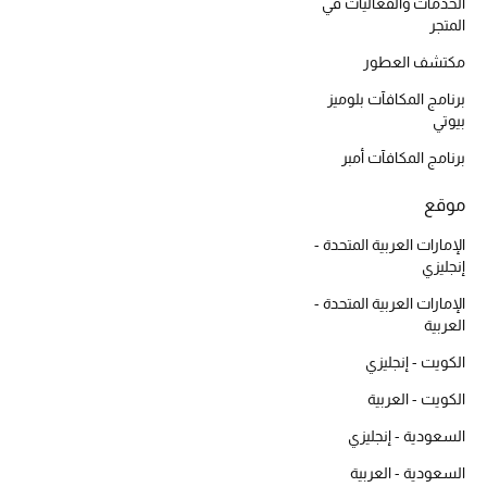
أبرز الحقائب
الخدمات والفعاليات في
تسوقوا الحقائب
المتجر
مكتشف العطور
برنامج المكافآت بلوميز
الأحذية
بيوتي
برنامج المكافآت أمبر
الموسم الجديد
موقع
أحذية النسائية
الإمارات العربية المتحدة -
إنجليزي
تشكيلة الأحذية
الإمارات العربية المتحدة -
الأحذية الرجالية
العربية
الكويت - إنجليزي
أحذية للأطفال
الكويت - العربية
أبرز المصممين
السعودية - إنجليزي
السعودية - العربية