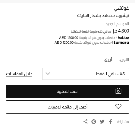
غوتشي
تيشيرت مخطط بشعار الماركة
خصم حتى 70%
تسوقوا الآن
الموسم الجديد
4,800 د.إ
بما في ذلك ضريبة القيمة المضافة
4 دفعات بدون فوائد بقيمة
AED 1200.00
4 دفعات بدون فوائد بقيمة
AED 1200.00
ما وصلنا حديثاً
اللون:
أزرق
ما وصلنا حديثاً
XS – باقي 1 فقط
دليل المقاسات
الموسم الجديد
اضف للحقيبة
النساء
الحقائب النسائية
أضف إلى قائمة الامنيات
أحذية النسائية
مشاركة
مشاركة