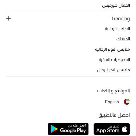
تشكيلة الأعراس
الجمال هيرميس
حقائب وأحذية متطابقة
Trending
البدلات الرجالية
هدايا للنساء
القبعات
ركن الفخامة
ملابس النوم الرجالية
المجوهرات الفاخرة
جميع الملابس النسائية
ملابس البحر للرجال
جميع الأحذية النسائية
جميع الحقائب النسائية
المواقع و اللغات
English
جميع الإكسسورات النسائية
احصل عالتطبيق
موضة نسائية
تسوقوا للنساء