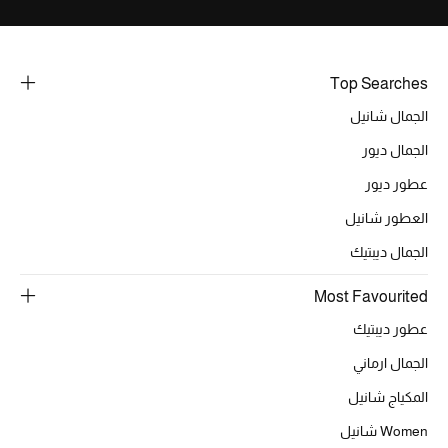
خصومات
ما وصلنا حديثاً
Top Searches
الجمال شانيل
الموسم الجديد
الجمال ديور
ركن أناقة المنتجعات
عطور ديور
حصريًا عبر الإنترنت
العطور شانيل
الجمال ديبتيك
جميع إصدارتنا النسائية
Most Favourited
تشكيلة المناسبات للنساء
عطور ديبتيك
الحب للمحلي
الجمال ارماني
المكياج شانيل
الملابس الرياضية النسائية
Women شانيل