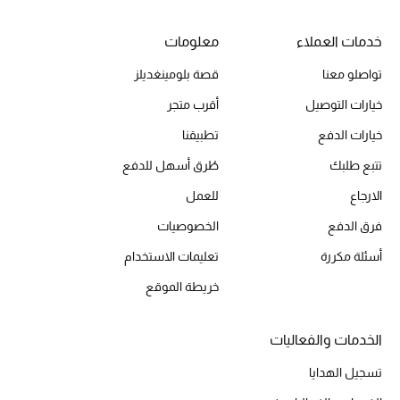
خدمات العملاء
معلومات
الحقائب
تواصلو معنا
قصة بلومينغديلز
خيارات التوصيل
أقرب متجر
الموسم الجديد
خيارات الدفع
تطبيقنا
الحقائب النسائية
تتبع طلبك
طُرق أسهل للدفع
الارجاع
للعمل
دليل ملتزمات الحقائب
فرق الدفع
الخصوصيات
حقائب رجالية
أسئلة مكررة
تعليمات الاستخدام
خريطة الموقع
حقائب الأطفال
أبرز المصممين
الخدمات والفعاليات
تسجيل الهدايا