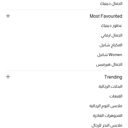
الجمال ديبتيك
Most Favourited
الحقائب
عطور ديبتيك
الجمال ارماني
الموسم الجديد
المكياج شانيل
الحقائب النسائية
Women شانيل
الجمال هيرميس
دليل ملتزمات الحقائب
Trending
حقائب رجالية
البدلات الرجالية
حقائب الأطفال
القبعات
أبرز المصممين
ملابس النوم الرجالية
المجوهرات الفاخرة
ملابس البحر للرجال