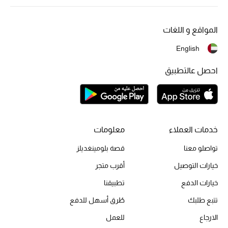
أبرز الحقائب
تسوقوا الحقائب
المواقع و اللغات
الأحذية
English
احصل عالتطبيق
الموسم الجديد
أحذية النسائية
تشكيلة الأحذية
خدمات العملاء
معلومات
تواصلو معنا
قصة بلومينغديلز
الأحذية الرجالية
خيارات التوصيل
أقرب متجر
أحذية للأطفال
خيارات الدفع
تطبيقنا
تتبع طلبك
طُرق أسهل للدفع
أبرز المصممين
الارجاع
للعمل