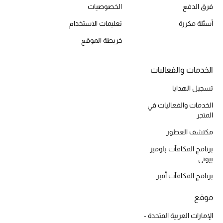
فرق الدفع
الخصوصيات
أحذية مختارة
تسوقوا الأحذية
أسئلة مكررة
تعليمات الاستخدام
خريطة الموقع
الجمال
الخدمات والفعاليات
تسجيل الهدايا
خصومات
الخدمات والفعاليات في
جميع مستحضرات الجمال
المتجر
مكتشف العطور
الجديد في عالم الجمال
برنامج المكافآت بلوميز
بيوتي
الأكثر مبيعاً
برنامج المكافآت أمبر
العطور
موقع
مكتشف العطور
الإمارات العربية المتحدة -