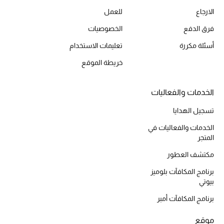
الارجاع
للعمل
أحذية مختارة
تسوقوا الأحذية
فرق الدفع
الخصوصيات
أسئلة مكررة
تعليمات الاستخدام
الجمال
خريطة الموقع
خصومات
الخدمات والفعاليات
تسجيل الهدايا
جميع مستحضرات الجمال
الخدمات والفعاليات في
الجديد في عالم الجمال
المتجر
مكتشف العطور
الأكثر مبيعاً
برنامج المكافآت بلوميز
بيوتي
العطور
برنامج المكافآت أمبر
مكتشف العطور
موقع