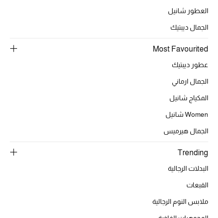
العطور شانيل
الجمال ديبتيك
الحقائب
Most Favourited
الموسم الجديد
عطور ديبتيك
الجمال ارماني
الحقائب النسائية
المكياج شانيل
دليل ملتزمات الحقائب
Women شانيل
الجمال هيرميس
حقائب رجالية
Trending
حقائب الأطفال
البدلات الرجالية
أبرز المصممين
القبعات
ملابس النوم الرجالية
المجوهرات الفاخرة