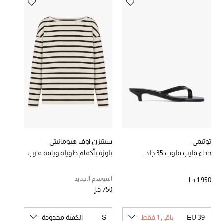
خصومات
ما وصلنا حديثاً
الموسم الجديد
ركن أناقة المنتجعات
حصريًا عبر الإنترنت
جميع إصدارتنا النسائية
توتيمي
سيتيزن اوف هيومانيتي
حذاء فليب فلوب 35 جلد
بلوزة بأكمام طويلة وياقة قارب
تشكيلة المناسبات للنساء
الحب للمحلي
الموسم الجديد
1,950 د.إ
750 د.إ
الملابس الرياضية النسائية
EU 39
باقي 1 فقط
S
الكمية محدودة