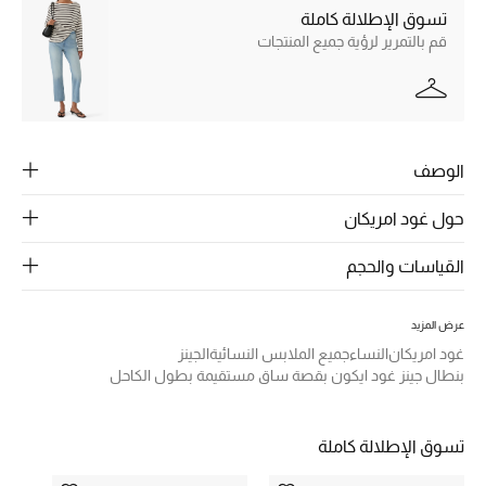
الرجال
تسوق الإطلالة كاملة
قم بالتمرير لرؤية جميع المنتجات
الجمال
الأطفال
مستلزمات المنزل
الوصف
المجوهرات
حول غود امريكان
القياسات والحجم
جديد لدينا
نسوقوا أحدث ما وصلنا
عرض المزيد
غود امريكان
النساء
جميع الملابس النسائية
الجينز
بنطال جينز غود ايكون بقصة ساق مستقيمة بطول الكاحل
النساء
تسوق الإطلالة كاملة
عرض جميع المنتجات