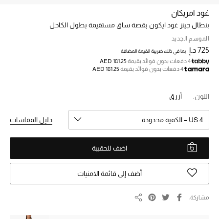
غود امريكان
بنطال جينز غود ايكون بقصة ساق مستقيمة بطول الكاحل
خصم حتى 70%
تسوقوا الآن
الموسم الجديد
725 د.إ
بما في ذلك ضريبة القيمة المضافة
4 دفعات بدون فوائد بقيمة
AED 181.25
4 دفعات بدون فوائد بقيمة
AED 181.25
ما وصلنا حديثاً
اللون:
أزرق
ما وصلنا حديثاً
US 4 – الكمية محدودة
دليل المقاسات
الموسم الجديد
اضف للحقيبة
النساء
الحقائب النسائية
أضف إلى قائمة الامنيات
أحذية النسائية
مشاركة
مشاركة