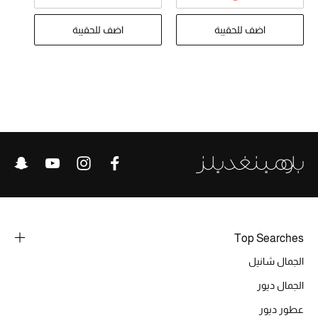
تشكيلة الأعراس
اضف للحقيبة
اضف للحقيبة
حقائب وأحذية متطابقة
هدايا للنساء
ركن الفخامة
جميع الملابس النسائية
جميع الأحذية النسائية
جميع الحقائب النسائية
Top Searches
جميع الإكسسورات النسائية
الجمال شانيل
الجمال ديور
موضة نسائية
عطور ديور
تسوقوا للنساء