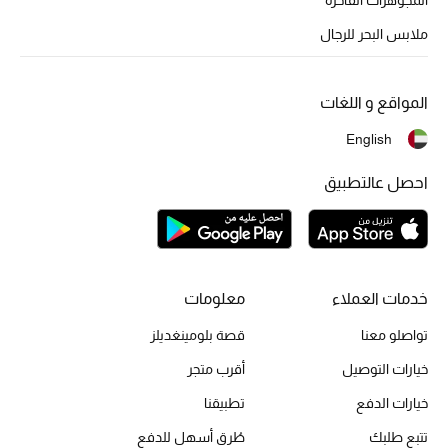
أبرز الحقائب
تسوقوا الحقائب
ملابس البحر للرجال
الأحذية
المواقع و اللغات
English
الموسم الجديد
احصل عالتطبيق
أحذية النسائية
تشكيلة الأحذية
الأحذية الرجالية
خدمات العملاء
معلومات
تواصلو معنا
قصة بلومينغديلز
أحذية للأطفال
خيارات التوصيل
أقرب متجر
أبرز المصممين
خيارات الدفع
تطبيقنا
تتبع طلبك
طُرق أسهل للدفع