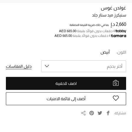
غولدن غوس
سنيكرز ميد ستار جلد
خصم حتى 70%
تسوقوا الآن
2,660 د.إ
بما في ذلك ضريبة القيمة المضافة
4 دفعات بدون فوائد بقيمة
AED 665.00
4 دفعات بدون فوائد بقيمة
AED 665.00
ما وصلنا حديثاً
اللون:
أبيض
ما وصلنا حديثاً
أختر بحجم
دليل المقاسات
الموسم الجديد
اضف للحقيبة
النساء
أضف إلى قائمة الامنيات
الحقائب النسائية
مشاركة
مشاركة
أحذية النسائية