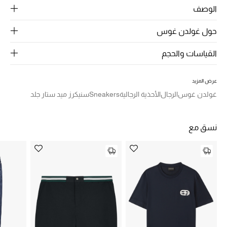
الرجال
الوصف
الجمال
حول غولدن غوس
الأطفال
القياسات والحجم
مستلزمات المنزل
عرض المزيد
غولدن غوس
الرجال
الأحذية الرجالية
Sneakers
سنيكرز ميد ستار جلد
المجوهرات
نسق مع
جديد لدينا
نسوقوا أحدث ما وصلنا
النساء
عرض جميع المنتجات