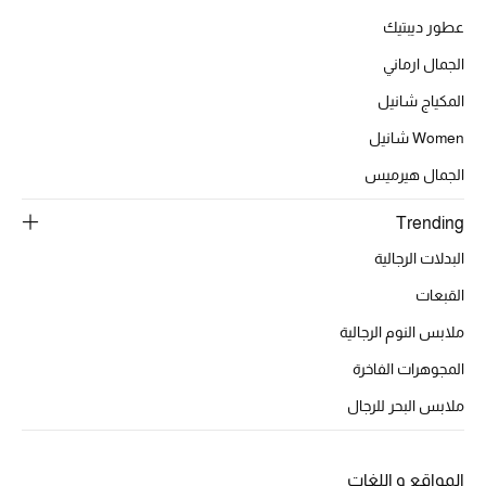
أبرز الحقائب
تسوقوا الحقائب
عطور ديبتيك
الجمال ارماني
الأحذية
المكياج شانيل
Women شانيل
الموسم الجديد
الجمال هيرميس
أحذية النسائية
Trending
البدلات الرجالية
تشكيلة الأحذية
القبعات
الأحذية الرجالية
ملابس النوم الرجالية
المجوهرات الفاخرة
أحذية للأطفال
ملابس البحر للرجال
أبرز المصممين
المواقع و اللغات