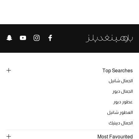
الحقائب
الموسم الجديد
الحقائب النسائية
دليل ملتزمات الحقائب
Top Searches
الجمال شانيل
حقائب رجالية
الجمال ديور
حقائب الأطفال
عطور ديور
العطور شانيل
أبرز المصممين
الجمال ديبتيك
Most Favourited