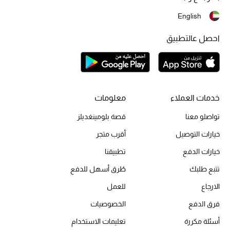
أحذية مختارة
English
تسوقوا الأحذية
احصل عالتطبيق
الجمال
خصومات
خدمات العملاء
معلومات
جميع مستحضرات الجمال
تواصلو معنا
قصة بلومينغديلز
خيارات التوصيل
أقرب متجر
الجديد في عالم الجمال
خيارات الدفع
تطبيقنا
الأكثر مبيعاً
تتبع طلبك
طُرق أسهل للدفع
الارجاع
للعمل
العطور
فرق الدفع
الخصوصيات
مكتشف العطور
أسئلة مكررة
تعليمات الاستخدام