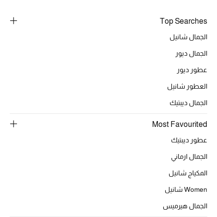
خصومات
Top Searches
ما وصلنا حديثاً
الجمال شانيل
الجمال ديور
الموسم الجديد
عطور ديور
ركن أناقة المنتجعات
العطور شانيل
الجمال ديبتيك
حصريًا عبر الإنترنت
Most Favourited
جميع إصدارتنا النسائية
عطور ديبتيك
تشكيلة المناسبات للنساء
الجمال ارماني
المكياج شانيل
الحب للمحلي
Women شانيل
الملابس الرياضية النسائية
الجمال هيرميس