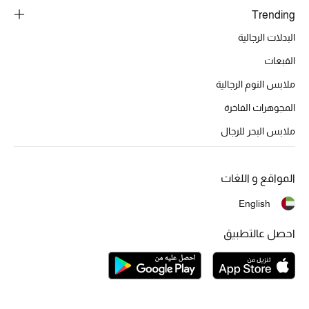
تشكيلة الأعراس
Trending
البدلات الرجالية
حقائب وأحذية متطابقة
القبعات
هدايا للنساء
ملابس النوم الرجالية
ركن الفخامة
المجوهرات الفاخرة
ملابس البحر للرجال
جميع الملابس النسائية
جميع الأحذية النسائية
المواقع و اللغات
English
جميع الحقائب النسائية
احصل عالتطبيق
جميع الإكسسورات النسائية
موضة نسائية
تسوقوا للنساء