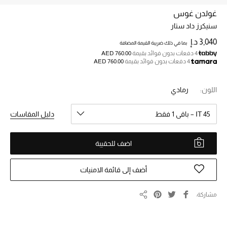
غولدن غوس
سنيكرز داد ستار
خصم حتى 70%
تسوقوا الآن
3,040 د.إ
بما في ذلك ضريبة القيمة المضافة
4 دفعات بدون فوائد بقيمة
AED 760.00
4 دفعات بدون فوائد بقيمة
AED 760.00
ما وصلنا حديثاً
اللون:
رمادي
ما وصلنا حديثاً
IT 45 – باقي 1 فقط
دليل المقاسات
الموسم الجديد
اضف للحقيبة
النساء
أضف إلى قائمة الامنيات
الحقائب النسائية
مشاركة
مشاركة
أحذية النسائية