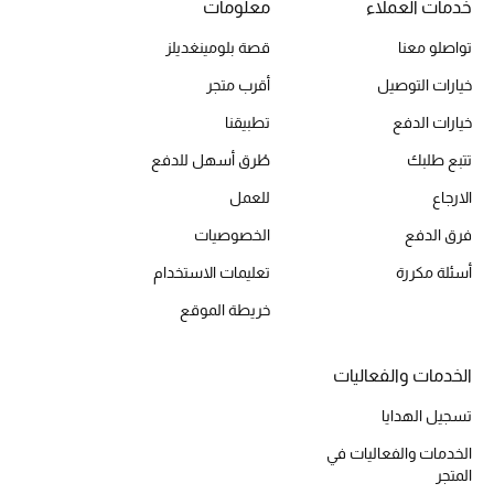
خدمات العملاء
معلومات
تواصلو معنا
قصة بلومينغديلز
الحقائب
خيارات التوصيل
أقرب متجر
خيارات الدفع
تطبيقنا
الموسم الجديد
تتبع طلبك
طُرق أسهل للدفع
الحقائب النسائية
الارجاع
للعمل
فرق الدفع
الخصوصيات
دليل ملتزمات الحقائب
أسئلة مكررة
تعليمات الاستخدام
حقائب رجالية
خريطة الموقع
حقائب الأطفال
الخدمات والفعاليات
أبرز المصممين
تسجيل الهدايا
الخدمات والفعاليات في
المتجر