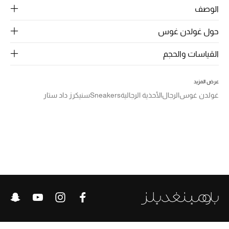
الرجال
الوصف
الجمال
حول غولدن غوس
الأطفال
القياسات والحجم
مستلزمات المنزل
عرض المزيد
غولدن غوس
الرجال
الأحذية الرجالية
Sneakers
سنيكرز داد ستار
المجوهرات
جديد لدينا
نسوقوا أحدث ما وصلنا
النساء
عرض جميع المنتجات