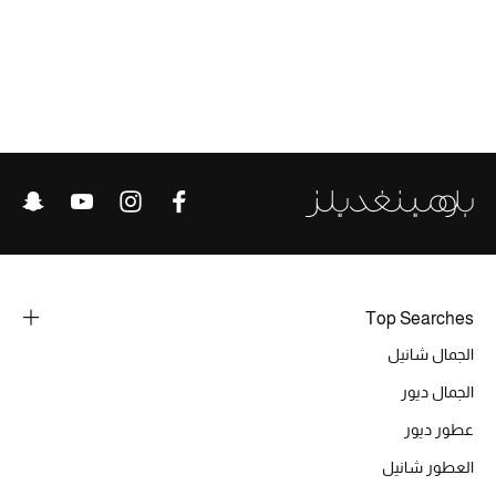
تشكيلة الأعراس
حقائب وأحذية متطابقة
هدايا للنساء
ركن الفخامة
جميع الملابس النسائية
جميع الأحذية النسائية
Top Searches
جميع الحقائب النسائية
الجمال شانيل
جميع الإكسسورات النسائية
الجمال ديور
عطور ديور
العطور شانيل
موضة نسائية
تسوقوا للنساء