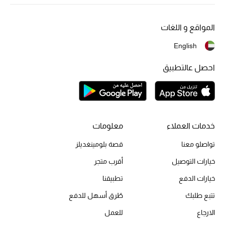
أبرز الحقائب
تسوقوا الحقائب
المواقع و اللغات
English
الأحذية
احصل عالتطبيق
الموسم الجديد
أحذية النسائية
تشكيلة الأحذية
خدمات العملاء
معلومات
تواصلو معنا
قصة بلومينغديلز
الأحذية الرجالية
خيارات التوصيل
أقرب متجر
أحذية للأطفال
خيارات الدفع
تطبيقنا
تتبع طلبك
طُرق أسهل للدفع
أبرز المصممين
الارجاع
للعمل