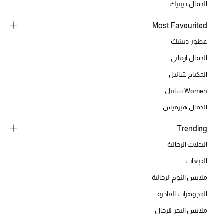
الجمال ديبتيك
Most Favourited
الحقائب
عطور ديبتيك
الجمال ارماني
الموسم الجديد
المكياج شانيل
الحقائب النسائية
Women شانيل
الجمال هيرميس
دليل ملتزمات الحقائب
Trending
حقائب رجالية
البدلات الرجالية
حقائب الأطفال
القبعات
ملابس النوم الرجالية
أبرز المصممين
المجوهرات الفاخرة
ملابس البحر للرجال