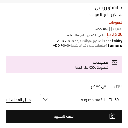
جيانفيتو روسي
سنيكرز باليرينا فولت
خصم حتى 70%
تسوقوا الآن
خصومات
4,000 د.إ
30% خصم
2,800 د.إ
بما في ذلك ضريبة القيمة المضافة
4 دفعات بدون فوائد بقيمة
AED 700.00
ما وصلنا حديثاً
4 دفعات بدون فوائد بقيمة
AED 700.00
ما وصلنا حديثاً
تخفيضات
خصم حتى 30% على الجمال
الموسم الجديد
اللون:
بني متنوع
النساء
EU 39 – الكمية محدودة
دليل المقاسات
الحقائب النسائية
أحذية النسائية
اضف للحقيبة