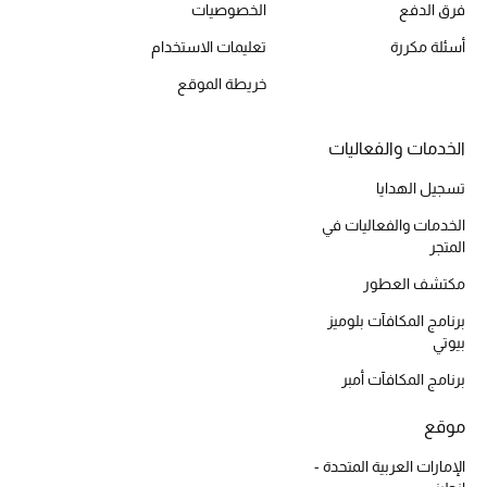
فرق الدفع
الخصوصيات
أحذية مختارة
أسئلة مكررة
تعليمات الاستخدام
تسوقوا الأحذية
خريطة الموقع
الجمال
الخدمات والفعاليات
تسجيل الهدايا
خصومات
الخدمات والفعاليات في
جميع مستحضرات الجمال
المتجر
مكتشف العطور
الجديد في عالم الجمال
برنامج المكافآت بلوميز
بيوتي
الأكثر مبيعاً
برنامج المكافآت أمبر
العطور
موقع
مكتشف العطور
الإمارات العربية المتحدة -