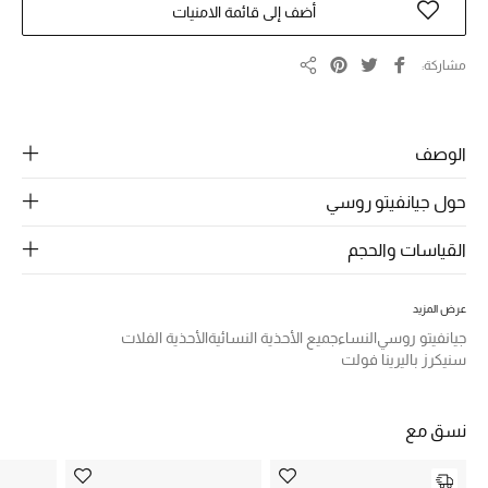
الرجال
أضف إلى قائمة الامنيات
الجمال
مشاركة
مشاركة
الأطفال
الوصف
مستلزمات المنزل
حول جيانفيتو روسي
المجوهرات
القياسات والحجم
جديد لدينا
عرض المزيد
نسوقوا أحدث ما وصلنا
جيانفيتو روسي
النساء
جميع الأحذية النسائية
الأحذية الفلات
سنيكرز باليرينا فولت
النساء
نسق مع
عرض جميع المنتجات