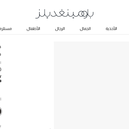
الأحذية
الجمال
الرجال
الأطفال
مستلزما
ج
حذ
ا
50
ا
ب