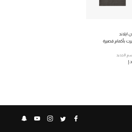
 ايلاند
رت بأكمام قصيرة
م الجديد