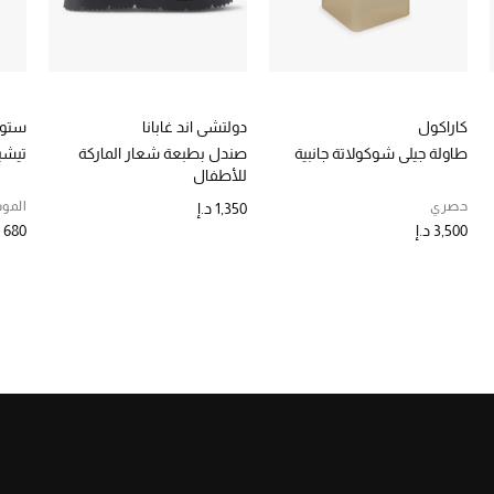
كاراكول
دولتشي اند غابانا
ستون
طاولة جيلي شوكولاتة جانبية
صندل بطبعة شعار الماركة
تيشي
للأطفال
حصري
الموس
1,350 د.إ
3,500 د.إ
680 د.إ