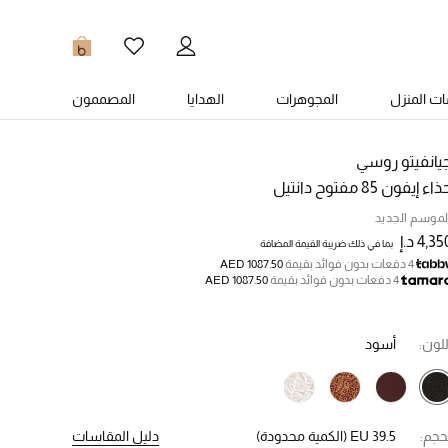
0
ت المنزل
المجوهرات
الهدايا
المصممون
يانفيتو روسي
اء إيفون 85 مفتوح دانتيل
لموسم الجديد
4,3 د.إ
بما في ذلك ضريبة القيمة المضافة
4 دفعات بدون فوائد بقيمة
AED 1087.50
4 دفعات بدون فوائد بقيمة
AED 1087.50
للون:
أسود
حجم:
EU 39.5
(الكمية محدودة)
دليل المقاسات