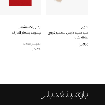
كلوي
ارماني اكستشينج
حلية حقيبة دايس بتصميم كروي
تيشيرت بشعار الماركة
مزينة بفرو
الموسم الجديد
950 د.إ
299 د.إ