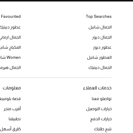
 Favourited
Top Searches
الجمال شانيل
عطور ديبتيك
الجمال ديور
الجمال ارماني
عطور ديور
المكياج شاني
العطور شانيل
Women شانيل
الجمال ديبتيك
الجمال هير
خدمات العملاء
معلومات
تواصلو معنا
قصة بلومينغد
خيارات التوصيل
أقرب متجر
خيارات الدفع
تطبيقنا
تتبع طلبك
طُرق أسهل 