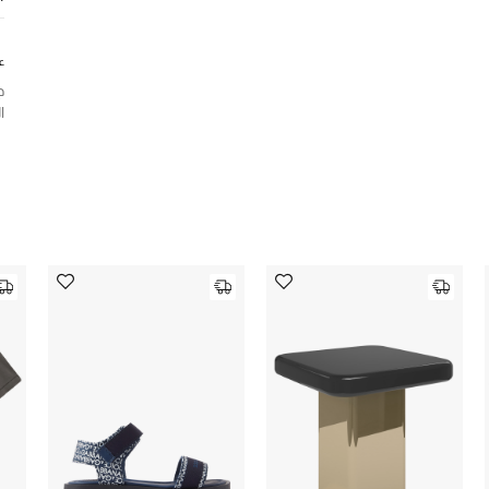
ع
ج
ا