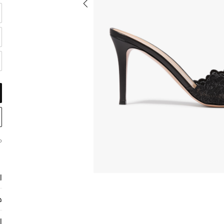
م
ا
ح
ا