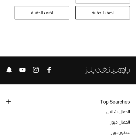
تشكيلة الأعراس
اضف للحقيبة
اضف للحقيبة
حقائب وأحذية متطابقة
هدايا للنساء
ركن الفخامة
جميع الملابس النسائية
جميع الأحذية النسائية
جميع الحقائب النسائية
Top Searches
جميع الإكسسورات النسائية
الجمال شانيل
الجمال ديور
موضة نسائية
عطور ديور
تسوقوا للنساء