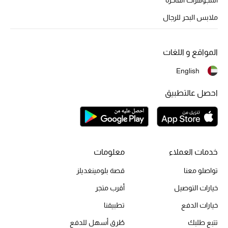
أبرز الحقائب
تسوقوا الحقائب
ملابس البحر للرجال
الأحذية
المواقع و اللغات
English
الموسم الجديد
احصل عالتطبيق
أحذية النسائية
تشكيلة الأحذية
الأحذية الرجالية
خدمات العملاء
معلومات
تواصلو معنا
قصة بلومينغديلز
أحذية للأطفال
خيارات التوصيل
أقرب متجر
أبرز المصممين
خيارات الدفع
تطبيقنا
تتبع طلبك
طُرق أسهل للدفع