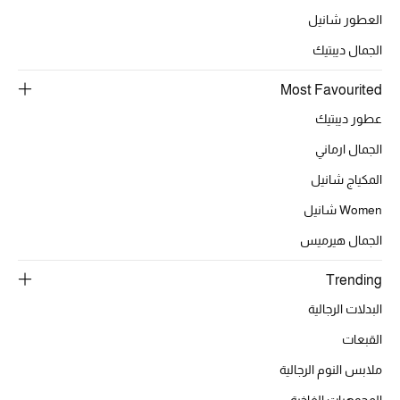
العطور شانيل
الجمال ديبتيك
الحقائب
Most Favourited
الموسم الجديد
عطور ديبتيك
الجمال ارماني
الحقائب النسائية
المكياج شانيل
دليل ملتزمات الحقائب
Women شانيل
الجمال هيرميس
حقائب رجالية
Trending
حقائب الأطفال
البدلات الرجالية
أبرز المصممين
القبعات
ملابس النوم الرجالية
المجوهرات الفاخرة