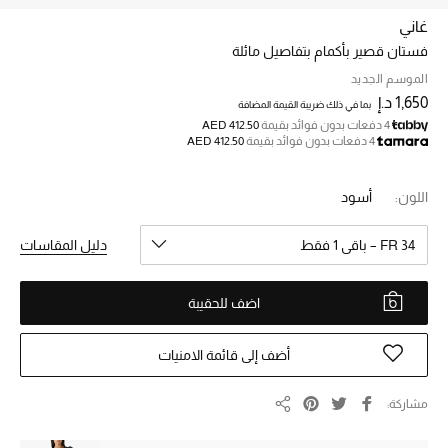
غاني
فستان قصير بأكمام بتفاصيل مائلة
خصم حتى 70%
تسوقوا الآن
الموسم الجديد
1,650 د.إ
بما في ذلك ضريبة القيمة المضافة
4 دفعات بدون فوائد بقيمة
AED 412.50
4 دفعات بدون فوائد بقيمة
AED 412.50
ما وصلنا حديثاً
اللون:
أسود
ما وصلنا حديثاً
FR 34 – باقي 1 فقط
دليل المقاسات
الموسم الجديد
اضف للحقيبة
النساء
الحقائب النسائية
أضف إلى قائمة الامنيات
أحذية النسائية
مشاركة
مشاركة