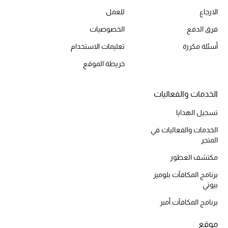
الارجاع
للعمل
أحذية مختارة
تسوقوا الأحذية
فرق الدفع
الخصوصيات
أسئلة مكررة
تعليمات الاستخدام
الجمال
خريطة الموقع
خصومات
الخدمات والفعاليات
تسجيل الهدايا
جميع مستحضرات الجمال
الخدمات والفعاليات في
الجديد في عالم الجمال
المتجر
مكتشف العطور
الأكثر مبيعاً
برنامج المكافآت بلوميز
بيوتي
العطور
برنامج المكافآت أمبر
مكتشف العطور
موقع