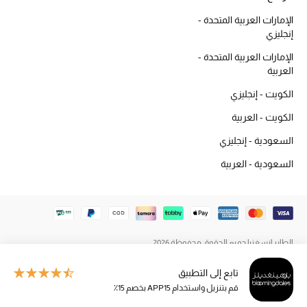
المكياج
الإمارات العربية المتحدة -
إنجليزي
العناية بالبشرة
الإمارات العربية المتحدة -
العربية
مستحضرات العناية
الكويت - إنجليزي
مستحضرات الاستحمام والعناية بالجسم
الكويت - العربية
السعودية - إنجليزي
العناية بالشعر
السعودية - العربية
الصحة والعافية
هدايا
مجموعة الجمال
الطاير إنسغنيا جميع الحقوق محفوظة 2026
تابع إلى التطبيق
الجمال في بلوميز
قم بتنزيل واستخدام APP15 بخصم 15٪