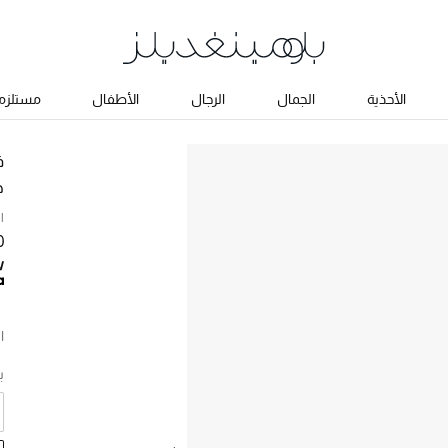
الأحذية
الجمال
الرجال
الأطفال
مستلزما
ف
ح
ا
90
ا
ب