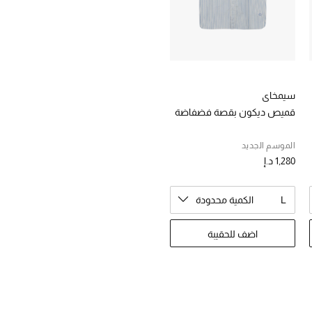
سيمخاي
قميص ديكون بقصة فضفاضة
الموسم الجديد
1,280 د.إ
L
الكمية محدودة
اضف للحقيبة