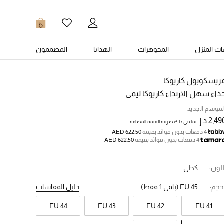
0
ت المنزل
المجوهرات
الهدايا
المصممون
ريسكوبول كاريوكا
ذاء سهل الارتداء كاريوكا ليمي
لموسم الجديد
2,4 د.إ
بما في ذلك ضريبة القيمة المضافة
4 دفعات بدون فوائد بقيمة
AED 622.50
4 دفعات بدون فوائد بقيمة
AED 622.50
للون:
كحلي
حجم:
EU 45
(باقي 1 فقط)
دليل المقاسات
EU 44
EU 43
EU 42
EU 41