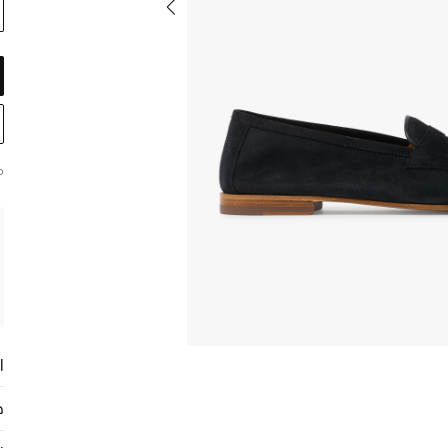
م
ا
ح