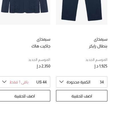
سيمخاي
سيمخاي
بنطال رايكر
جاكيت هاك
الموسم الجديد
الموسم الجديد
1,925 د.إ
2,350 د.إ
34
الكمية محدودة
US 44
باقي 1 فقط
اضف للحقيبة
اضف للحقيبة