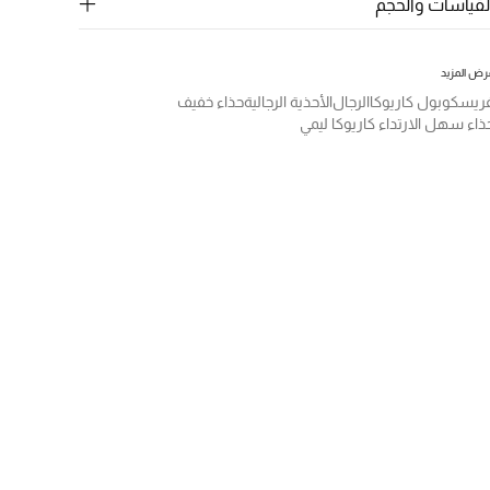
لقياسات والحجم
رض المزيد
ريسكوبول كاريوكا
الرجال
الأحذية الرجالية
حذاء خفيف
ذاء سهل الارتداء كاريوكا ليمي