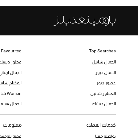
 Favourited
Top Searches
الجمال شانيل
عطور ديبتيك
الجمال ديور
الجمال ارماني
عطور ديور
المكياج شاني
العطور شانيل
Women شانيل
الجمال ديبتيك
الجمال هير
خدمات العملاء
معلومات
تواصلو معنا
قصة بلومينغد