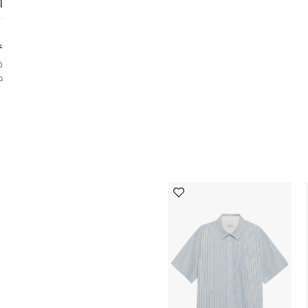
ا
ع
ف
ح