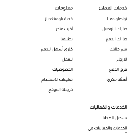
خدمات العملاء
معلومات
تواصلو معنا
قصة بلومينغديلز
الحقائب
خيارات التوصيل
أقرب متجر
الموسم الجديد
خيارات الدفع
تطبيقنا
تتبع طلبك
طُرق أسهل للدفع
الحقائب النسائية
الارجاع
للعمل
دليل ملتزمات الحقائب
فرق الدفع
الخصوصيات
أسئلة مكررة
تعليمات الاستخدام
حقائب رجالية
خريطة الموقع
حقائب الأطفال
الخدمات والفعاليات
أبرز المصممين
تسجيل الهدايا
الخدمات والفعاليات في