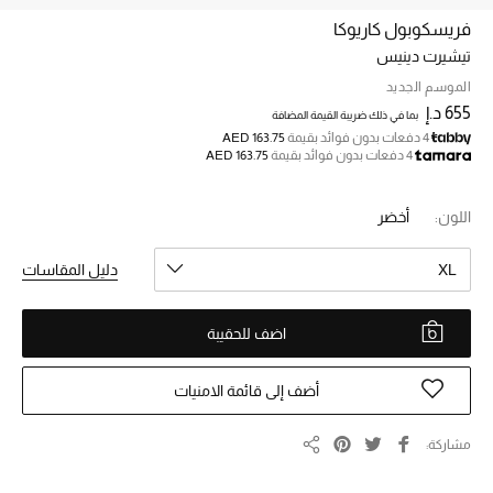
فريسكوبول كاريوكا
تيشيرت دينيس
خصم حتى 70%
تسوقوا الآن
الموسم الجديد
655 د.إ
بما في ذلك ضريبة القيمة المضافة
4 دفعات بدون فوائد بقيمة
AED 163.75
4 دفعات بدون فوائد بقيمة
AED 163.75
ما وصلنا حديثاً
اللون:
أخضر
ما وصلنا حديثاً
XL
دليل المقاسات
الموسم الجديد
اضف للحقيبة
النساء
الحقائب النسائية
أضف إلى قائمة الامنيات
أحذية النسائية
مشاركة
مشاركة