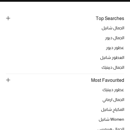
خصومات
Top Searches
ما وصلنا حديثاً
الجمال شانيل
الموسم الجديد
الجمال ديور
عطور ديور
ركن أناقة المنتجعات
العطور شانيل
حصريًا عبر الإنترنت
الجمال ديبتيك
جميع إصدارتنا النسائية
Most Favourited
عطور ديبتيك
تشكيلة المناسبات للنساء
الجمال ارماني
الحب للمحلي
المكياج شانيل
الملابس الرياضية النسائية
Women شانيل
الجمال هيرميس