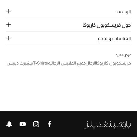
الرجال
الوصف
الجمال
حول فريسكوبول كاريوكا
الأطفال
القياسات والحجم
مستلزمات المنزل
عرض المزيد
المجوهرات
فريسكوبول كاريوكا
الرجال
جميع الملابس الرجالية
T-Shirts
تيشيرت دينيس
جديد لدينا
نسوقوا أحدث ما وصلنا
النساء
عرض جميع المنتجات