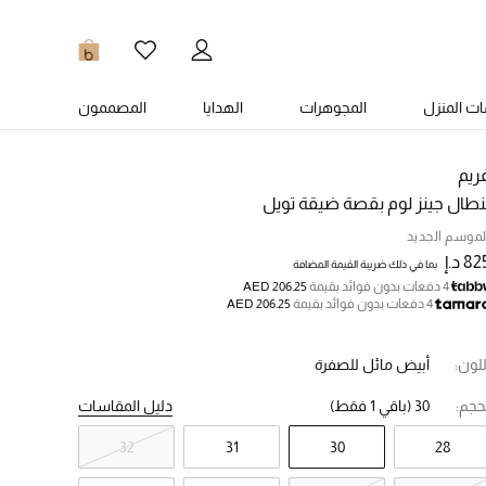
0
ت المنزل
المجوهرات
الهدايا
المصممون
ريم
نطال جينز لوم بقصة ضيقة تويل
لموسم الجديد
8 د.إ
بما في ذلك ضريبة القيمة المضافة
4 دفعات بدون فوائد بقيمة
AED 206.25
4 دفعات بدون فوائد بقيمة
AED 206.25
للون:
أبيض مائل للصفرة
حجم:
30
(باقي 1 فقط)
دليل المقاسات
32
31
30
28