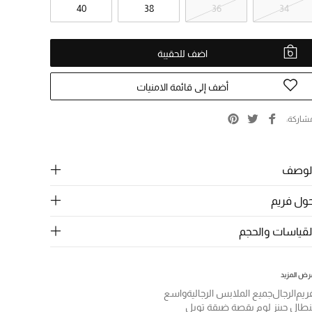
40
38
36
34
اضف للحقيبة
أضف إلى قائمة الامنيات
شاركة
لوصف
ول فريم
لقياسات والحجم
رض المزيد
ريم
الرجال
جميع الملابس الرجالية
واسع
نطال جينز لوم بقصة ضيقة تويل