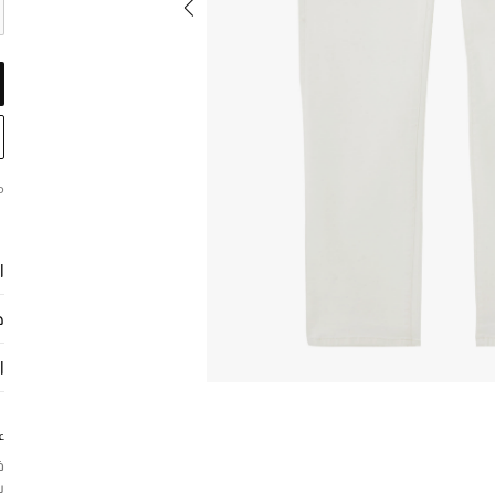
م
ا
ح
ا
ع
ف
ب