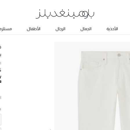
الأحذية
الجمال
الرجال
الأطفال
مستلزما
ف
ب
ا
25
ا
ب