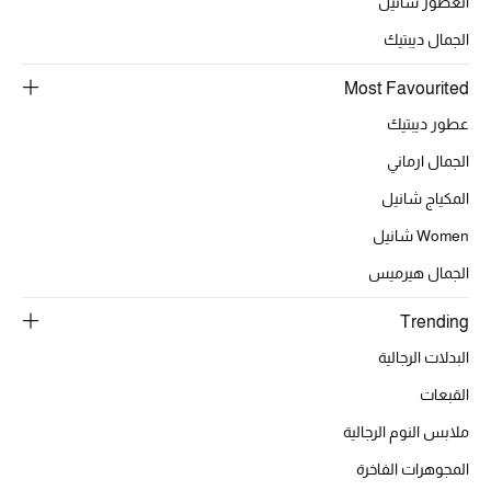
العطور شانيل
الجمال ديبتيك
الحقائب
Most Favourited
عطور ديبتيك
الموسم الجديد
الجمال ارماني
الحقائب النسائية
المكياج شانيل
Women شانيل
دليل ملتزمات الحقائب
الجمال هيرميس
حقائب رجالية
Trending
حقائب الأطفال
البدلات الرجالية
القبعات
أبرز المصممين
ملابس النوم الرجالية
المجوهرات الفاخرة