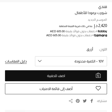
فندي
شورت برمودا للأطفال
خصم حتى 70%
تسوقوا الآن
الموسم الجديد
2,420 د.إ
بما في ذلك ضريبة القيمة المضافة
4 دفعات بدون فوائد بقيمة
AED 605.00
4 دفعات بدون فوائد بقيمة
AED 605.00
ما وصلنا حديثاً
اللون:
أزرق
ما وصلنا حديثاً
10Y – الكمية محدودة
دليل المقاسات
الموسم الجديد
اضف للحقيبة
النساء
الحقائب النسائية
أضف إلى قائمة الامنيات
أحذية النسائية
مشاركة
مشاركة