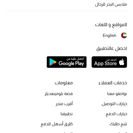
أبرز الحقائب
ملابس البحر للرجال
تسوقوا الحقائب
المواقع و اللغات
الأحذية
English
الموسم الجديد
احصل عالتطبيق
أحذية النسائية
تشكيلة الأحذية
خدمات العملاء
معلومات
الأحذية الرجالية
تواصلو معنا
قصة بلومينغديلز
أحذية للأطفال
خيارات التوصيل
أقرب متجر
خيارات الدفع
تطبيقنا
أبرز المصممين
تتبع طلبك
طُرق أسهل للدفع