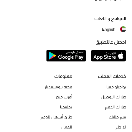
أبرز الحقائب
تسوقوا الحقائب
المواقع و اللغات
الأحذية
English
احصل عالتطبيق
الموسم الجديد
أحذية النسائية
تشكيلة الأحذية
خدمات العملاء
معلومات
تواصلو معنا
قصة بلومينغديلز
الأحذية الرجالية
خيارات التوصيل
أقرب متجر
أحذية للأطفال
خيارات الدفع
تطبيقنا
أبرز المصممين
تتبع طلبك
طُرق أسهل للدفع
الارجاع
للعمل