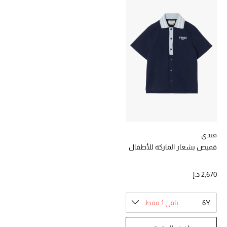
خصومات
ما وصلنا حديثاً
الموسم الجديد
ركن أناقة المنتجعات
حصريًا عبر الإنترنت
جميع إصدارتنا النسائية
فندي
قميص بشعار الماركة للأطفال
تشكيلة المناسبات للنساء
2,670 د.إ
الحب للمحلي
6Y
باقي 1 فقط
الملابس الرياضية النسائية