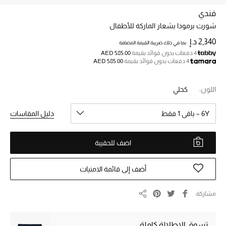
فندي
شورت برمودا بشعار الماركة للأطفال
خصم حتى 70%
تسوقوا الآن
2,340 د.إ
بما في ذلك ضريبة القيمة المضافة
4 دفعات بدون فوائد بقيمة
AED 585.00
4 دفعات بدون فوائد بقيمة
AED 585.00
ما وصلنا حديثاً
اللون:
كحلي
ما وصلنا حديثاً
6Y – باقي 1 فقط
دليل المقاسات
الموسم الجديد
اضف للحقيبة
النساء
أضف إلى قائمة الامنيات
الحقائب النسائية
مشاركة
مشاركة
أحذية النسائية
تسوق الإطلالة كاملة