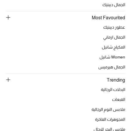
الجمال ديبتيك
Most Favourited
الحقائب
عطور ديبتيك
الجمال ارماني
الموسم الجديد
المكياج شانيل
الحقائب النسائية
Women شانيل
دليل ملتزمات الحقائب
الجمال هيرميس
Trending
حقائب رجالية
البدلات الرجالية
حقائب الأطفال
القبعات
أبرز المصممين
ملابس النوم الرجالية
المجوهرات الفاخرة
ملابس البحر للرجال