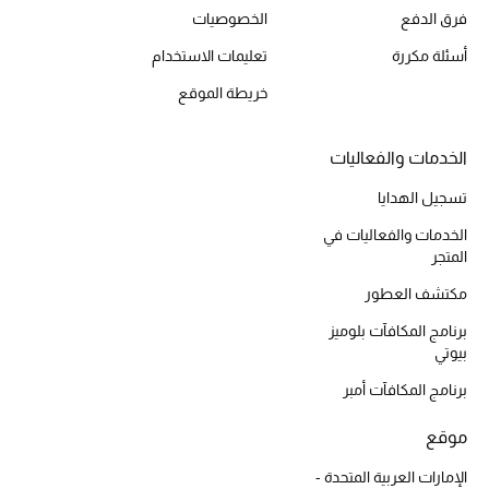
فرق الدفع
الخصوصيات
أحذية مختارة
تسوقوا الأحذية
أسئلة مكررة
تعليمات الاستخدام
خريطة الموقع
الجمال
الخدمات والفعاليات
خصومات
تسجيل الهدايا
الخدمات والفعاليات في
جميع مستحضرات الجمال
المتجر
مكتشف العطور
الجديد في عالم الجمال
برنامج المكافآت بلوميز
الأكثر مبيعاً
بيوتي
برنامج المكافآت أمبر
العطور
موقع
مكتشف العطور
الإمارات العربية المتحدة -