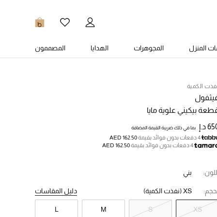
0
ت المنزل
المجوهرات
الهدايا
المصممون
فذت الكمية
يثفول
طعة بيكيني علوية مايا
6 د.إ
بما في ذلك ضريبة القيمة المضافة
4 دفعات بدون فوائد بقيمة
AED 162.50
4 دفعات بدون فوائد بقيمة
AED 162.50
للون:
بني
حجم:
XS
(نفذت الكمية)
دليل المقاسات
L
M
S
XS