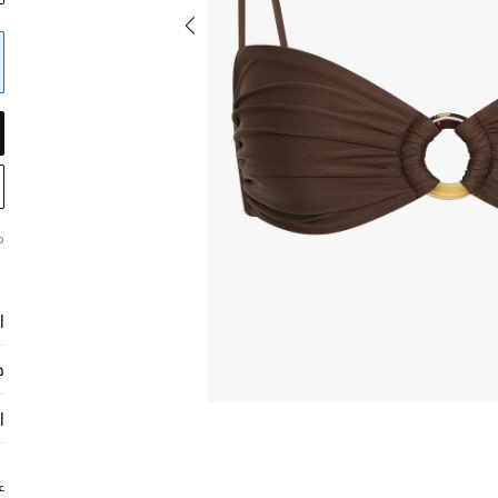
م
ا
ح
ا
ع