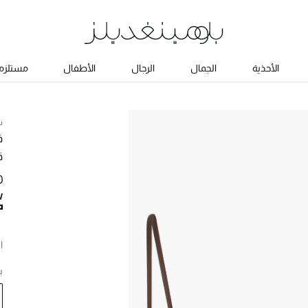
الأحذية
الجمال
الرجال
الأطفال
مستلزما
ن
ف
ق
50
ا
ب