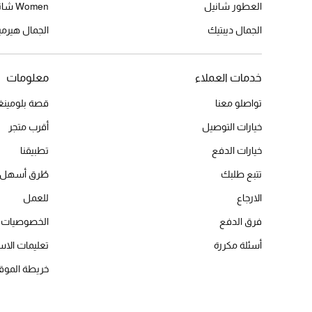
العطور شانيل
Women شانيل
الجمال ديبتيك
الجمال هير
خدمات العملاء
معلومات
تواصلو معنا
قصة بلومينغد
خيارات التوصيل
أقرب متجر
خيارات الدفع
تطبيقنا
تتبع طلبك
طُرق أسهل 
الارجاع
للعمل
فرق الدفع
الخصوصيات
أسئلة مكررة
تعليمات الاس
خريطة الموق