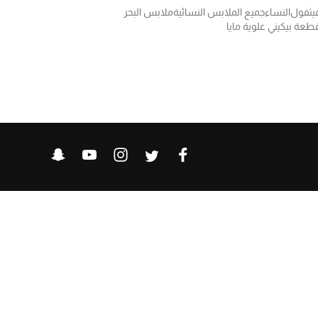
يثفول
النساء
جميع الملابس النسائية
ملابس البحر
طعة بيكيني علوية مايا