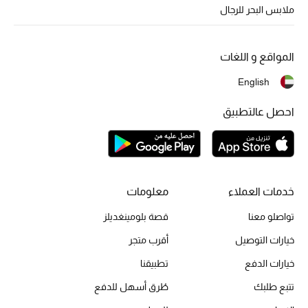
أبرز الحقائب
ملابس البحر للرجال
تسوقوا الحقائب
المواقع و اللغات
الأحذية
English
الموسم الجديد
احصل عالتطبيق
أحذية النسائية
تشكيلة الأحذية
خدمات العملاء
معلومات
الأحذية الرجالية
تواصلو معنا
قصة بلومينغديلز
أحذية للأطفال
خيارات التوصيل
أقرب متجر
خيارات الدفع
تطبيقنا
أبرز المصممين
تتبع طلبك
طُرق أسهل للدفع