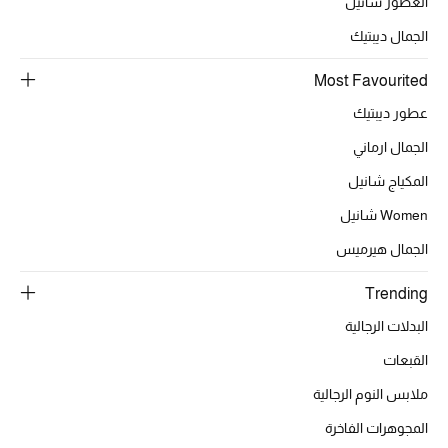
العطور شانيل
الجمال ديبتيك
الحقائب
Most Favourited
عطور ديبتيك
الموسم الجديد
الجمال ارماني
الحقائب النسائية
المكياج شانيل
Women شانيل
دليل ملتزمات الحقائب
الجمال هيرميس
حقائب رجالية
Trending
حقائب الأطفال
البدلات الرجالية
القبعات
أبرز المصممين
ملابس النوم الرجالية
المجوهرات الفاخرة