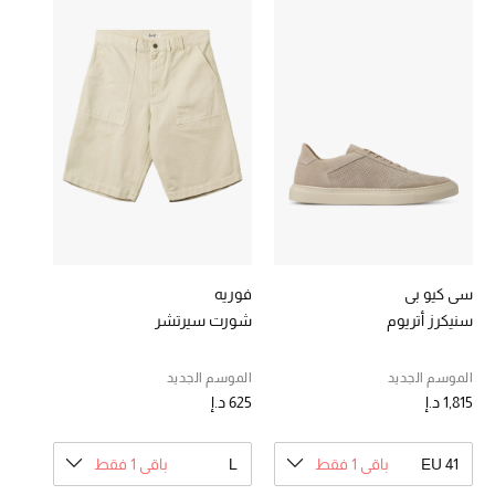
خصومات
ما وصلنا حديثاً
الموسم الجديد
ركن أناقة المنتجعات
حصريًا عبر الإنترنت
جميع إصدارتنا النسائية
سي كيو بي
فوريه
سنيكرز أتريوم
شورت سيرتشر
تشكيلة المناسبات للنساء
الموسم الجديد
الموسم الجديد
الحب للمحلي
1,815 د.إ
625 د.إ
الملابس الرياضية النسائية
EU 41
باقي 1 فقط
L
باقي 1 فقط