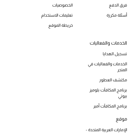
فرق الدفع
الخصوصيات
أحذية مختارة
تسوقوا الأحذية
أسئلة مكررة
تعليمات الاستخدام
خريطة الموقع
الجمال
الخدمات والفعاليات
خصومات
تسجيل الهدايا
الخدمات والفعاليات في
جميع مستحضرات الجمال
المتجر
مكتشف العطور
الجديد في عالم الجمال
برنامج المكافآت بلوميز
الأكثر مبيعاً
بيوتي
برنامج المكافآت أمبر
العطور
موقع
مكتشف العطور
الإمارات العربية المتحدة -