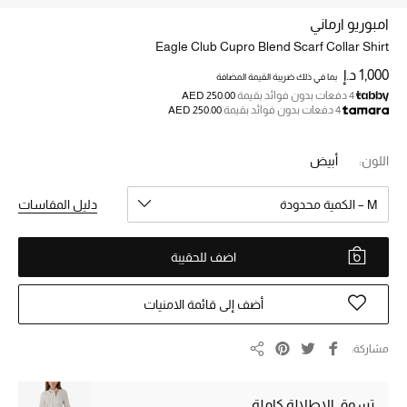
امبوريو ارماني
Eagle Club Cupro Blend Scarf Collar Shirt
خصم حتى 70%
تسوقوا الآن
1,000 د.إ
بما في ذلك ضريبة القيمة المضافة
4 دفعات بدون فوائد بقيمة
AED 250.00
4 دفعات بدون فوائد بقيمة
AED 250.00
ما وصلنا حديثاً
اللون:
أبيض
ما وصلنا حديثاً
M – الكمية محدودة
دليل المقاسات
الموسم الجديد
اضف للحقيبة
النساء
أضف إلى قائمة الامنيات
الحقائب النسائية
مشاركة
مشاركة
أحذية النسائية
تسوق الإطلالة كاملة