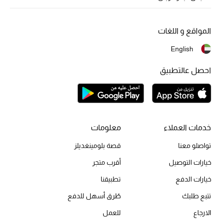
أبرز الحقائب
تسوقوا الحقائب
المواقع و اللغات
الأحذية
English
احصل عالتطبيق
الموسم الجديد
أحذية النسائية
تشكيلة الأحذية
خدمات العملاء
معلومات
تواصلو معنا
قصة بلومينغديلز
الأحذية الرجالية
خيارات التوصيل
أقرب متجر
أحذية للأطفال
خيارات الدفع
تطبيقنا
أبرز المصممين
تتبع طلبك
طُرق أسهل للدفع
الارجاع
للعمل