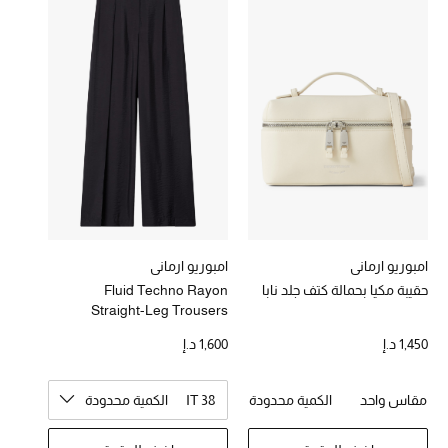
خصومات
ما وصلنا حديثاً
الموسم الجديد
ركن أناقة المنتجعات
حصريًا عبر الإنترنت
جميع إصدارتنا النسائية
امبوريو ارماني
امبوريو ارماني
حقيبة مكيا بحمالة كتف جلد نابا
Fluid Techno Rayon
Straight-Leg Trousers
تشكيلة المناسبات للنساء
1,450 د.إ
1,600 د.إ
الحب للمحلي
مقاس واحد
الكمية محدودة
IT 38
الكمية محدودة
الملابس الرياضية النسائية