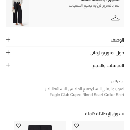
الرجال
قم بالتمرير لرؤية جميع المنتجات
الجمال
الأطفال
الوصف
مستلزمات المنزل
حول امبوريو ارماني
المجوهرات
القياسات والحجم
جديد لدينا
عرض المزيد
نسوقوا أحدث ما وصلنا
امبوريو ارماني
النساء
جميع الملابس النسائية
البلايز
Eagle Club Cupro Blend Scarf Collar Shirt
النساء
تسوق الإطلالة كاملة
عرض جميع المنتجات