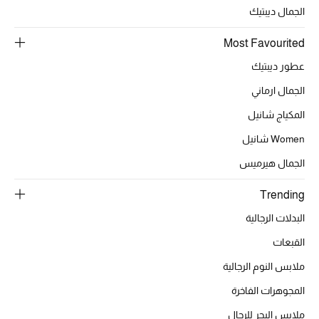
الجمال ديبتيك
Most Favourited
الحقائب
عطور ديبتيك
الجمال ارماني
الموسم الجديد
المكياج شانيل
الحقائب النسائية
Women شانيل
دليل ملتزمات الحقائب
الجمال هيرميس
Trending
حقائب رجالية
البدلات الرجالية
حقائب الأطفال
القبعات
أبرز المصممين
ملابس النوم الرجالية
المجوهرات الفاخرة
ملابس البحر للرجال