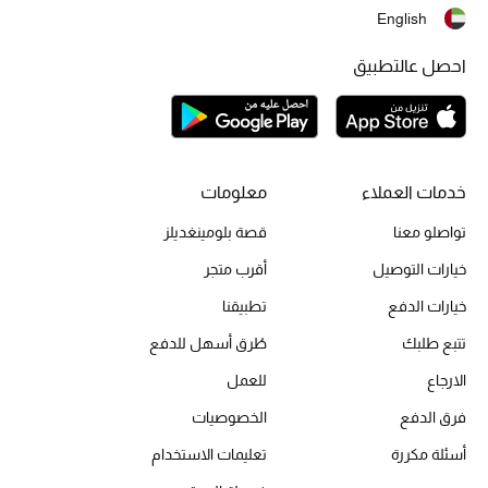
English
احصل عالتطبيق
الحقائب
الموسم الجديد
خدمات العملاء
معلومات
الحقائب النسائية
تواصلو معنا
قصة بلومينغديلز
دليل ملتزمات الحقائب
خيارات التوصيل
أقرب متجر
حقائب رجالية
خيارات الدفع
تطبيقنا
تتبع طلبك
طُرق أسهل للدفع
حقائب الأطفال
الارجاع
للعمل
أبرز المصممين
فرق الدفع
الخصوصيات
أسئلة مكررة
تعليمات الاستخدام