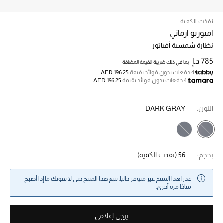
نفذت الكمية
خصم حتى 70%
امبوريو ارماني
تسوقوا الآن
نظارة شمسية أفياتور
785 د.إ
بما في ذلك ضريبة القيمة المضافة
4 دفعات بدون فوائد بقيمة
AED 196.25
ما وصلنا حديثاً
4 دفعات بدون فوائد بقيمة
AED 196.25
ما وصلنا حديثاً
اللون:
DARK GRAY
الموسم الجديد
النساء
بحجم:
56
(نفذت الكمية)
الحقائب النسائية
عذرا هذا المنتج غير متوفر حاليا. تتبع هذا المنتج حتى لا تفوتك ما إذا أصبح
متاحًا مرة أخرى.
أحذية النسائية
يرجى إعلامي