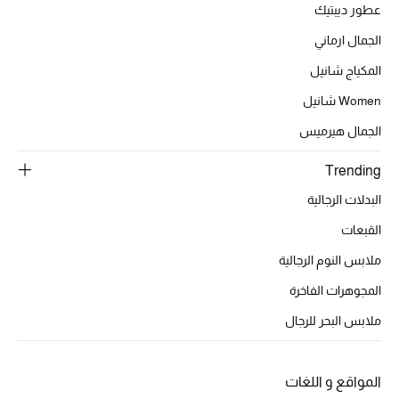
تشكيلة الأعراس
عطور ديبتيك
الجمال ارماني
حقائب وأحذية متطابقة
المكياج شانيل
هدايا للنساء
Women شانيل
الجمال هيرميس
ركن الفخامة
Trending
جميع الملابس النسائية
البدلات الرجالية
جميع الأحذية النسائية
القبعات
ملابس النوم الرجالية
جميع الحقائب النسائية
المجوهرات الفاخرة
جميع الإكسسورات النسائية
ملابس البحر للرجال
موضة نسائية
المواقع و اللغات
تسوقوا للنساء