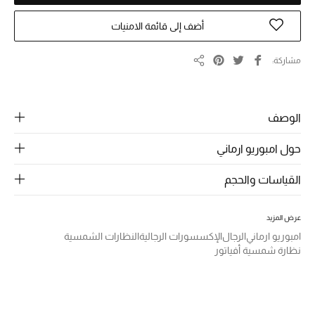
الرجال
أضف إلى قائمة الامنيات
الجمال
مشاركة
الأطفال
مشاركة
مستلزمات المنزل
الوصف
المجوهرات
حول امبوريو ارماني
القياسات والحجم
جديد لدينا
نسوقوا أحدث ما وصلنا
عرض المزيد
امبوريو ارماني
الرجال
الإكسسورات الرجالية
النظارات الشمسية
نظارة شمسية أفياتور
النساء
عرض جميع المنتجات