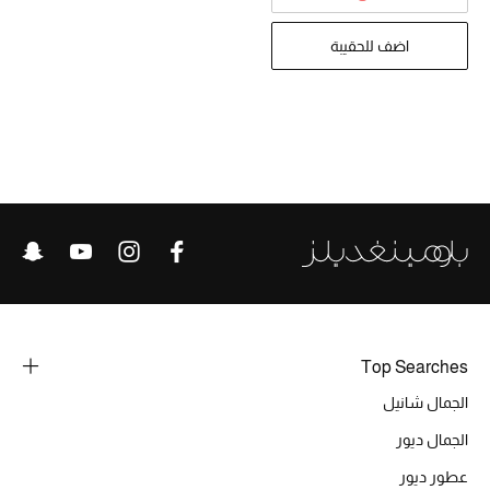
تشكيلة الأعراس
اضف للحقيبة
حقائب وأحذية متطابقة
هدايا للنساء
ركن الفخامة
جميع الملابس النسائية
جميع الأحذية النسائية
جميع الحقائب النسائية
Top Searches
جميع الإكسسورات النسائية
الجمال شانيل
الجمال ديور
موضة نسائية
عطور ديور
تسوقوا للنساء