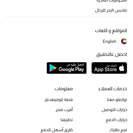
أبرز الحقائب
تسوقوا الحقائب
ملابس البحر للرجال
الأحذية
المواقع و اللغات
English
الموسم الجديد
احصل عالتطبيق
أحذية النسائية
تشكيلة الأحذية
الأحذية الرجالية
خدمات العملاء
معلومات
تواصلو معنا
قصة بلومينغديلز
أحذية للأطفال
خيارات التوصيل
أقرب متجر
أبرز المصممين
خيارات الدفع
تطبيقنا
تتبع طلبك
طُرق أسهل للدفع