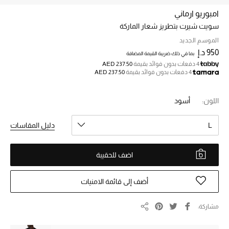
امبوريو ارماني
سويت شيرت بتطريز شعار الماركة
خصم حتى 70%
تسوقوا الآن
الموسم الجديد
950 د.إ
بما في ذلك ضريبة القيمة المضافة
4 دفعات بدون فوائد بقيمة
AED 237.50
4 دفعات بدون فوائد بقيمة
AED 237.50
ما وصلنا حديثاً
اللون:
أسود
ما وصلنا حديثاً
L
دليل المقاسات
الموسم الجديد
اضف للحقيبة
النساء
الحقائب النسائية
أضف إلى قائمة الامنيات
أحذية النسائية
مشاركة
مشاركة