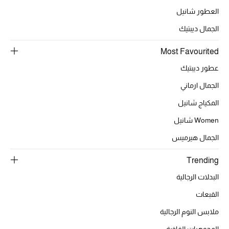
العطور شانيل
الجمال ديبتيك
الحقائب
Most Favourited
الموسم الجديد
عطور ديبتيك
الجمال ارماني
الحقائب النسائية
المكياج شانيل
دليل ملتزمات الحقائب
Women شانيل
الجمال هيرميس
حقائب رجالية
Trending
حقائب الأطفال
البدلات الرجالية
أبرز المصممين
القبعات
ملابس النوم الرجالية
المجوهرات الفاخرة