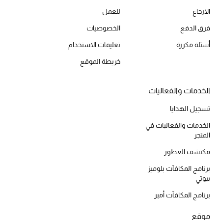
الارجاع
للعمل
أحذية مختارة
تسوقوا الأحذية
فرق الدفع
الخصوصيات
أسئلة مكررة
تعليمات الاستخدام
الجمال
خريطة الموقع
خصومات
الخدمات والفعاليات
تسجيل الهدايا
جميع مستحضرات الجمال
الخدمات والفعاليات في
الجديد في عالم الجمال
المتجر
مكتشف العطور
الأكثر مبيعاً
برنامج المكافآت بلوميز
بيوتي
العطور
برنامج المكافآت أمبر
مكتشف العطور
موقع