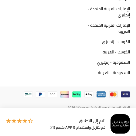
المكياج
الإمارات العربية المتحدة -
إنجليزي
العناية بالبشرة
الإمارات العربية المتحدة -
العربية
مستحضرات العناية
الكويت - إنجليزي
مستحضرات الاستحمام والعناية بالجسم
الكويت - العربية
السعودية - إنجليزي
العناية بالشعر
السعودية - العربية
الصحة والعافية
هدايا
مجموعة الجمال
الطاير إنسغنيا جميع الحقوق محفوظة 2026
تابع إلى التطبيق
الجمال في بلوميز
قم بتنزيل واستخدام APP15 بخصم 15٪